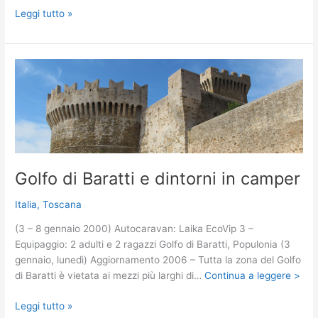
Isola
Leggi tutto »
d’Elba
in
camper
Golfo di Baratti e dintorni in camper
Italia
,
Toscana
(3 – 8 gennaio 2000) Autocaravan: Laika EcoVip 3 –
Equipaggio: 2 adulti e 2 ragazzi Golfo di Baratti, Populonia (3
gennaio, lunedì) Aggiornamento 2006 – Tutta la zona del Golfo
di Baratti è vietata ai mezzi più larghi di…
Continua a leggere >
Golfo
Leggi tutto »