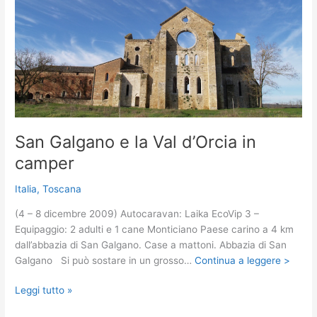
in
camper
San Galgano e la Val d’Orcia in
camper
Italia
,
Toscana
(4 – 8 dicembre 2009) Autocaravan: Laika EcoVip 3 –
Equipaggio: 2 adulti e 1 cane Monticiano Paese carino a 4 km
dall’abbazia di San Galgano. Case a mattoni. Abbazia di San
Galgano Si può sostare in un grosso…
Continua a leggere >
San
Leggi tutto »
Galgano