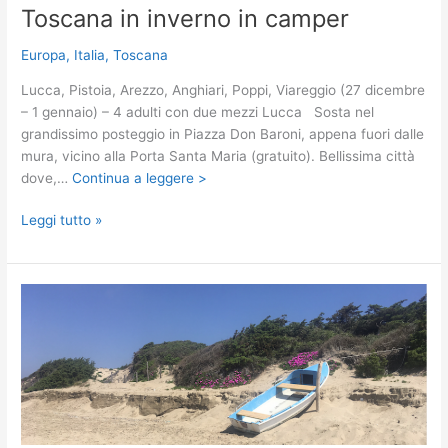
Toscana in inverno in camper
Europa
,
Italia
,
Toscana
Lucca, Pistoia, Arezzo, Anghiari, Poppi, Viareggio (27 dicembre
– 1 gennaio) – 4 adulti con due mezzi Lucca Sosta nel
grandissimo posteggio in Piazza Don Baroni, appena fuori dalle
mura, vicino alla Porta Santa Maria (gratuito). Bellissima città
dove,…
Continua a leggere >
Toscana
Leggi tutto »
in
inverno
in
camper