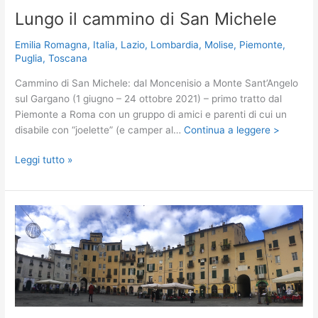
Lungo il cammino di San Michele
Emilia Romagna
,
Italia
,
Lazio
,
Lombardia
,
Molise
,
Piemonte
,
Puglia
,
Toscana
Cammino di San Michele: dal Moncenisio a Monte Sant’Angelo
sul Gargano (1 giugno – 24 ottobre 2021) – primo tratto dal
Piemonte a Roma con un gruppo di amici e parenti di cui un
disabile con “joelette” (e camper al…
Continua a leggere >
Lungo
Leggi tutto »
il
cammino
di
San
Michele