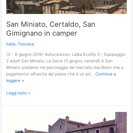
San Miniato, Certaldo, San
Gimignano in camper
Italia
,
Toscana
(3 – 6 giugno 2016) Autocaravan: Laika EcoVip 3 – Equipaggio:
2 adulti San Miniato, La Serra (3 giugno, venerdì) A San
Miniato sostiamo nel parcheggio del mercato (sia libero che a
pagamento) all’uscita del paese che è un po’…
Continua a
leggere >
San
Leggi tutto »
Miniato,
Certaldo,
San
Gimignano
in
camper