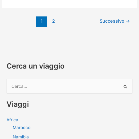
di
Baratti
e
1
2
Successivo
→
dintorni
in
camper
Cerca un viaggio
C
e
r
Viaggi
c
a
Africa
:
Marocco
Namibia