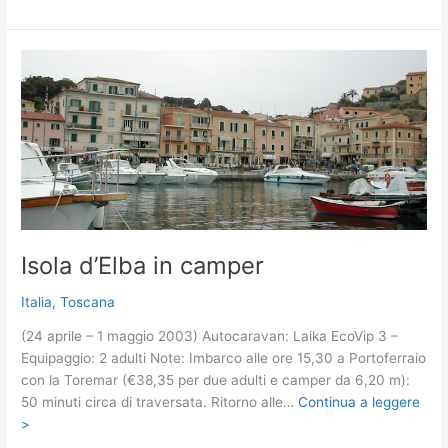
Lazio
e
Umbria
in
camper
Isola d’Elba in camper
Italia
,
Toscana
(24 aprile – 1 maggio 2003) Autocaravan: Laika EcoVip 3 –
Equipaggio: 2 adulti Note: Imbarco alle ore 15,30 a Portoferraio
con la Toremar (€38,35 per due adulti e camper da 6,20 m):
50 minuti circa di traversata. Ritorno alle…
Continua a leggere
>