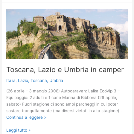
Pietrasanta
in
camper
Toscana, Lazio e Umbria in camper
Italia
,
Lazio
,
Toscana
,
Umbria
(26 aprile – 3 maggio 2008) Autocaravan: Laika EcoVip 3 –
Equipaggio: 2 adulti e 1 cane Marina di Bibbona (26 aprile,
sabato) Fuori stagione ci sono ampi parcheggi in cui poter
sostare tranquillamente (ma diversi vietati in alta stagione)…
Continua a leggere >
Toscana,
Leggi tutto »