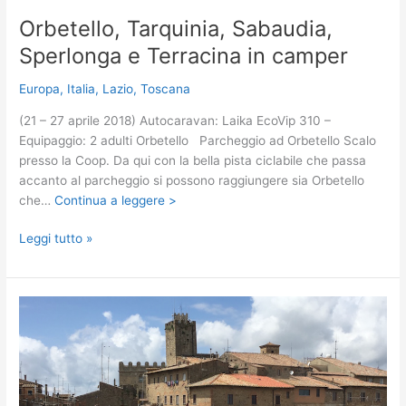
Orbetello, Tarquinia, Sabaudia,
Sperlonga e Terracina in camper
Europa
,
Italia
,
Lazio
,
Toscana
(21 – 27 aprile 2018) Autocaravan: Laika EcoVip 310 –
Equipaggio: 2 adulti Orbetello Parcheggio ad Orbetello Scalo
presso la Coop. Da qui con la bella pista ciclabile che passa
accanto al parcheggio si possono raggiungere sia Orbetello
che…
Continua a leggere >
Orbetello,
Leggi tutto »
Tarquinia,
Sabaudia,
Sperlonga
e
Terracina
in
camper