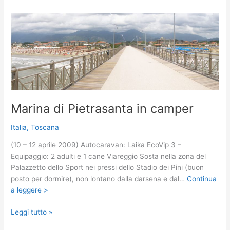
e
la
Val
d’Orcia
in
camper
Marina di Pietrasanta in camper
Italia
,
Toscana
(10 – 12 aprile 2009) Autocaravan: Laika EcoVip 3 –
Equipaggio: 2 adulti e 1 cane Viareggio Sosta nella zona del
Palazzetto dello Sport nei pressi dello Stadio dei Pini (buon
posto per dormire), non lontano dalla darsena e dal…
Continua
a leggere >
Marina
Leggi tutto »
di