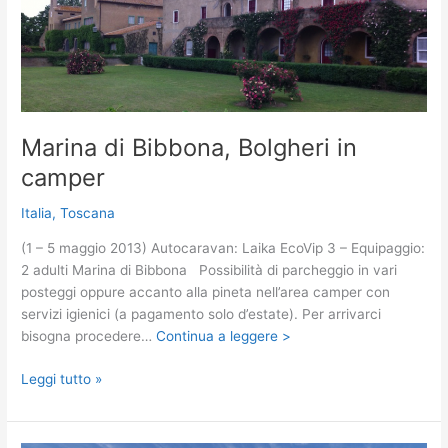
Marina di Bibbona, Bolgheri in
camper
Italia
,
Toscana
(1 – 5 maggio 2013) Autocaravan: Laika EcoVip 3 – Equipaggio:
2 adulti Marina di Bibbona Possibilità di parcheggio in vari
posteggi oppure accanto alla pineta nell’area camper con
servizi igienici (a pagamento solo d’estate). Per arrivarci
bisogna procedere…
Continua a leggere >
Marina
Leggi tutto »
di
Bibbona,
Bolgheri