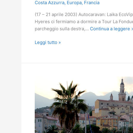
Costa Azzurra
,
Europa
,
Francia
(17 – 21 aprile 2003) Autocaravan: Laika EcoVip 
Hyeres ci fermiamo a dormire a Tour La Fondue, 
parcheggio sulla destra,…
Continua a leggere 
Costa
Leggi tutto »
Azzurra
e
Porquerolles
in
camper