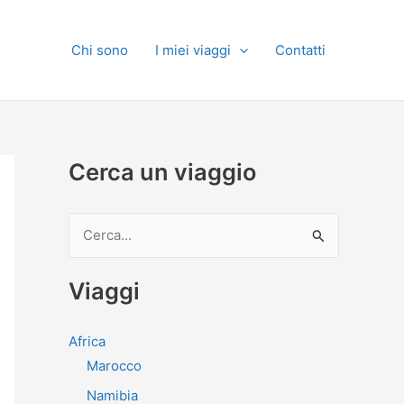
Chi sono
I miei viaggi
Contatti
Cerca un viaggio
C
e
r
Viaggi
c
a
Africa
:
Marocco
Namibia