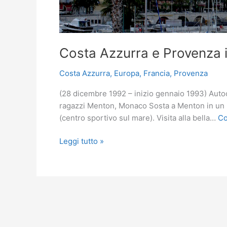
Costa Azzurra e Provenza 
Costa Azzurra
,
Europa
,
Francia
,
Provenza
(28 dicembre 1992 – inizio gennaio 1993) Autoca
ragazzi Menton, Monaco Sosta a Menton in un pa
(centro sportivo sul mare). Visita alla bella…
Co
Costa
Leggi tutto »
Azzurra
e
Provenza
in
camper