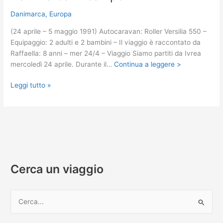
Danimarca
,
Europa
(24 aprile – 5 maggio 1991) Autocaravan: Roller Versilia 550 –
Equipaggio: 2 adulti e 2 bambini – Il viaggio è raccontato da
Raffaella: 8 anni – mer 24/4 – Viaggio Siamo partiti da Ivrea
mercoledì 24 aprile. Durante il…
Continua a leggere >
Danimarca
Leggi tutto »
in
camper
Cerca un viaggio
C
e
r