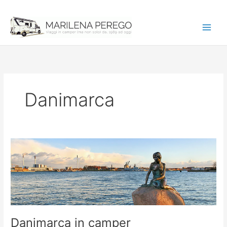
Vai
al
contenuto
Danimarca
Danimarca in camper