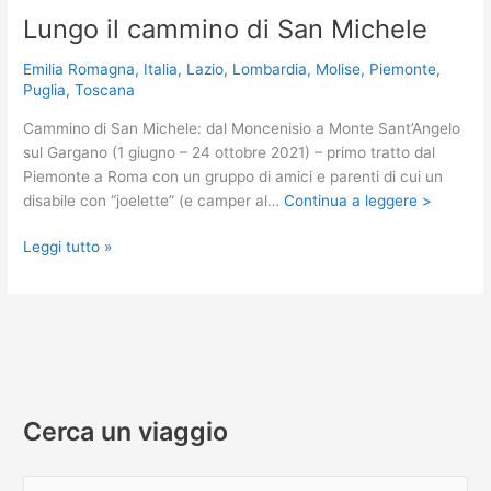
Lungo il cammino di San Michele
Emilia Romagna
,
Italia
,
Lazio
,
Lombardia
,
Molise
,
Piemonte
,
Puglia
,
Toscana
Cammino di San Michele: dal Moncenisio a Monte Sant’Angelo
sul Gargano (1 giugno – 24 ottobre 2021) – primo tratto dal
Piemonte a Roma con un gruppo di amici e parenti di cui un
disabile con “joelette” (e camper al…
Continua a leggere >
Lungo
Leggi tutto »
il
cammino
di
San
Michele
Cerca un viaggio
C