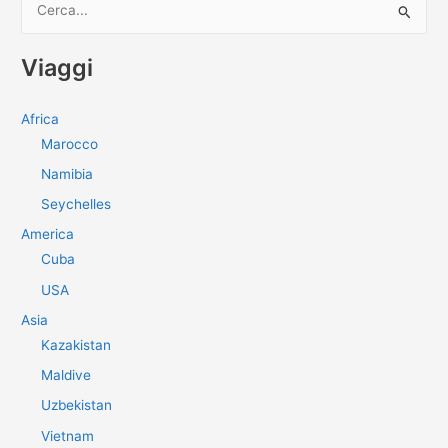
e
r
Viaggi
c
a
Africa
:
Marocco
Namibia
Seychelles
America
Cuba
USA
Asia
Kazakistan
Maldive
Uzbekistan
Vietnam