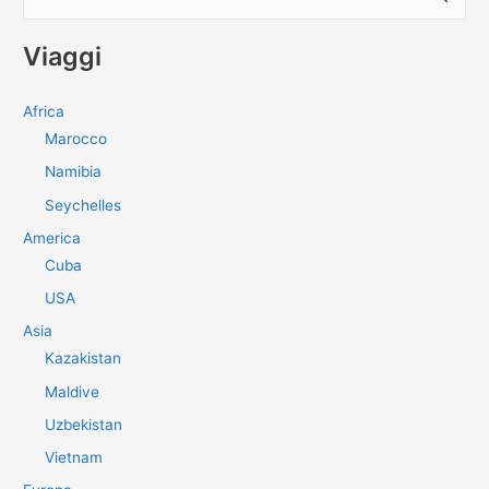
e
r
Viaggi
c
a
Africa
:
Marocco
Namibia
Seychelles
America
Cuba
USA
Asia
Kazakistan
Maldive
Uzbekistan
Vietnam