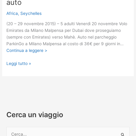
auto
Africa
,
Seychelles
(20 – 29 novembre 2015) – 5 adulti Venerdì 20 novembre Volo
Emirates da Milano Malpensa per Dubai dove proseguiamo
(sempre con Emirates) verso Mahè. Auto nel parcheggio
ParkinGo a Milano Malpensa al costo di 36€ per 9 giorni in…
Continua a leggere >
Seychelles
Leggi tutto »
in
aereo
+
bici
+
bus
+
Cerca un viaggio
auto
C