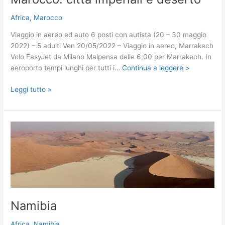
Africa
,
Marocco
Viaggio in aereo ed auto 6 posti con autista (20 – 30 maggio
2022) – 5 adulti Ven 20/05/2022 – Viaggio in aereo, Marrakech
Volo EasyJet da Milano Malpensa delle 6,00 per Marrakech. In
aeroporto tempi lunghi per tutti i…
Continua a leggere >
Marocco:
Leggi tutto »
città
imperiali
e
deserto
Namibia
Africa
,
Namibia