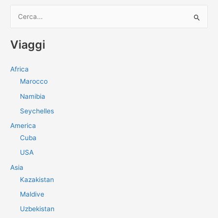
C
e
r
Viaggi
c
a
Africa
:
Marocco
Namibia
Seychelles
America
Cuba
USA
Asia
Kazakistan
Maldive
Uzbekistan