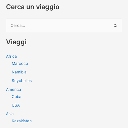
Cerca un viaggio
C
e
r
Viaggi
c
a
Africa
:
Marocco
Namibia
Seychelles
America
Cuba
USA
Asia
Kazakistan