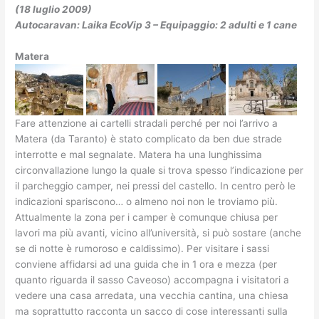
(18 luglio 2009)
Autocaravan: Laika EcoVip 3 – Equipaggio: 2 adulti e 1 cane
Matera
Fare attenzione ai cartelli stradali perché per noi l’arrivo a
Matera (da Taranto) è stato complicato da ben due strade
interrotte e mal segnalate. Matera ha una lunghissima
circonvallazione lungo la quale si trova spesso l’indicazione per
il parcheggio camper, nei pressi del castello. In centro però le
indicazioni spariscono… o almeno noi non le troviamo più.
Attualmente la zona per i camper è comunque chiusa per
lavori ma più avanti, vicino all’università, si può sostare (anche
se di notte è rumoroso e caldissimo). Per visitare i sassi
conviene affidarsi ad una guida che in 1 ora e mezza (per
quanto riguarda il sasso Caveoso) accompagna i visitatori a
vedere una casa arredata, una vecchia cantina, una chiesa
ma soprattutto racconta un sacco di cose interessanti sulla