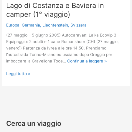
Lago di Costanza e Baviera in
camper (1° viaggio)
Europa
,
Germania
,
Liechtenstein
,
Svizzera
(27 maggio – 5 giugno 2005) Autocaravan: Laika EcoVip 3 –
Equipaggio: 2 adulti e 1 cane Romanshorn (CH) (27 maggio,
venerdì) Partenza da Ivrea alle ore 14,50. Prendiamo
l’autostrada Torino-Milano ed usciamo dopo Greggio per
imboccare la Gravellona Toce…
Continua a leggere >
Lago
Leggi tutto »
di
Costanza
e
Baviera
in
camper
(1°
Cerca un viaggio
viaggio)