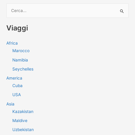
C
e
r
Viaggi
c
a
Africa
:
Marocco
Namibia
Seychelles
America
Cuba
USA
Asia
Kazakistan
Maldive
Uzbekistan