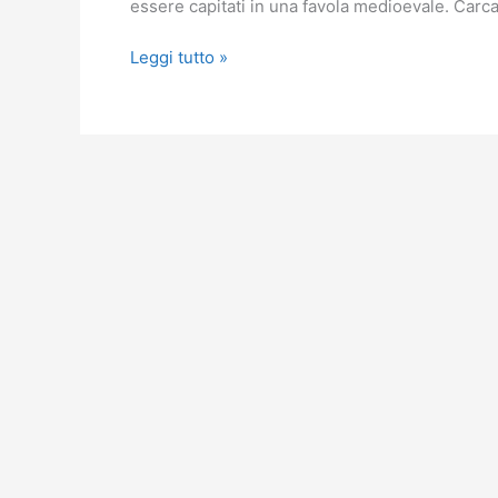
essere capitati in una favola medioevale. Car
Costa
Leggi tutto »
Brava
e
Barcellona
in
camper