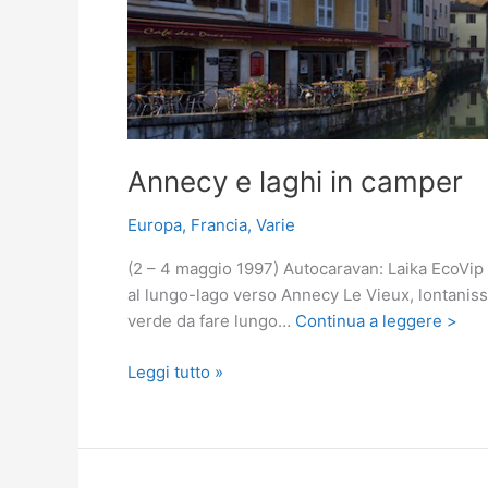
Annecy e laghi in camper
Europa
,
Francia
,
Varie
(2 – 4 maggio 1997) Autocaravan: Laika EcoVip 
al lungo-lago verso Annecy Le Vieux, lontanissi
verde da fare lungo…
Continua a leggere >
Annecy
Leggi tutto »
e
laghi
in
camper