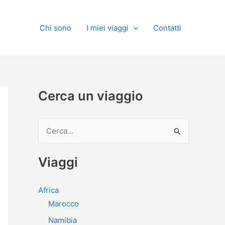
Chi sono
I miei viaggi
Contatti
Cerca un viaggio
C
e
r
Viaggi
c
a
Africa
:
Marocco
Namibia