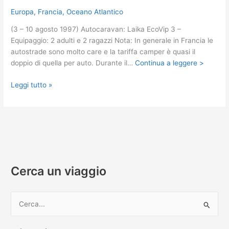
Europa
,
Francia
,
Oceano Atlantico
(3 – 10 agosto 1997) Autocaravan: Laika EcoVip 3 –
Equipaggio: 2 adulti e 2 ragazzi Nota: In generale in Francia le
autostrade sono molto care e la tariffa camper è quasi il
doppio di quella per auto. Durante il…
Continua a leggere >
Oceano
Leggi tutto »
francese
del
sud
in
camper
Cerca un viaggio
C
e
r