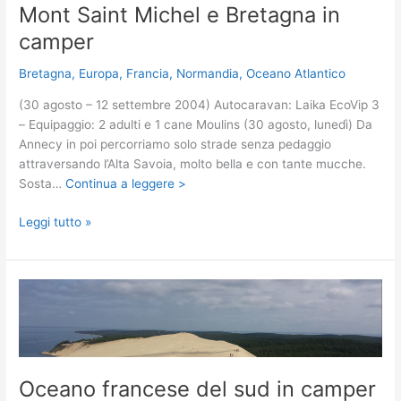
Mont Saint Michel e Bretagna in
camper
Bretagna
,
Europa
,
Francia
,
Normandia
,
Oceano Atlantico
(30 agosto – 12 settembre 2004) Autocaravan: Laika EcoVip 3
– Equipaggio: 2 adulti e 1 cane Moulins (30 agosto, lunedì) Da
Annecy in poi percorriamo solo strade senza pedaggio
attraversando l’Alta Savoia, molto bella e con tante mucche.
Sosta…
Continua a leggere >
Mont
Leggi tutto »
Saint
Michel
e
Bretagna
in
camper
Oceano francese del sud in camper