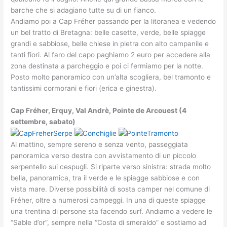
barche che si adagiano tutte su di un fianco.
Andiamo poi a Cap Fréher passando per la litoranea e vedendo
un bel tratto di Bretagna: belle casette, verde, belle spiagge
grandi e sabbiose, belle chiese in pietra con alto campanile e
tanti fiori. Al faro del capo paghiamo 2 euro per accedere alla
zona destinata a parcheggio e poi ci fermiamo per la notte.
Posto molto panoramico con un’alta scogliera, bel tramonto e
tantissimi cormorani e fiori (erica e ginestra).
Cap Fréher, Erquy, Val Andrè, Pointe de Arcouest (4
settembre, sabato)
Al mattino, sempre sereno e senza vento, passeggiata
panoramica verso destra con avvistamento di un piccolo
serpentello sui cespugli. Si riparte verso sinistra: strada molto
bella, panoramica, tra il verde e le spiagge sabbiose e con
vista mare. Diverse possibilità di sosta camper nel comune di
Fréher, oltre a numerosi campeggi. In una di queste spiagge
una trentina di persone sta facendo surf. Andiamo a vedere le
“Sable d’or”, sempre nella “Costa di smeraldo” e sostiamo ad