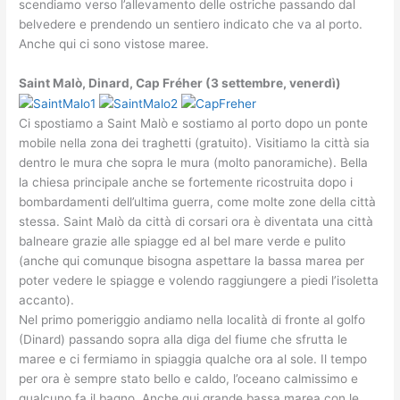
scendiamo verso l’allevamento delle ostriche passando dal
belvedere e prendendo un sentiero indicato che va al porto.
Anche qui ci sono vistose maree.
Saint Malò, Dinard, Cap Fréher (3 settembre, venerdì)
Ci spostiamo a Saint Malò e sostiamo al porto dopo un ponte
mobile nella zona dei traghetti (gratuito). Visitiamo la città sia
dentro le mura che sopra le mura (molto panoramiche). Bella
la chiesa principale anche se fortemente ricostruita dopo i
bombardamenti dell’ultima guerra, come molte zone della città
stessa. Saint Malò da città di corsari ora è diventata una città
balneare grazie alle spiagge ed al bel mare verde e pulito
(anche qui comunque bisogna aspettare la bassa marea per
poter vedere le spiagge e volendo raggiungere a piedi l’isoletta
accanto).
Nel primo pomeriggio andiamo nella località di fronte al golfo
(Dinard) passando sopra alla diga del fiume che sfrutta le
maree e ci fermiamo in spiaggia qualche ora al sole. Il tempo
per ora è sempre stato bello e caldo, l’oceano calmissimo e
qualcuno fa il bagno. Anche qui grande bassa marea con le