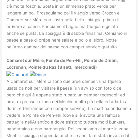
c’è molta foschia. Sosta in un immenso prato verde per
leggere un po’. Proseguiamo poi il viaggio verso Crozon e
Camaret sur Mére con sosta nella bella spiaggia prima di
arrivare al paese. Facciamo il bagno ma l’acqua è gelata
anche se pulita. La spiaggia è di sabbia finissima. Ceniamo in
paese a base di crépe nere salate e pollo al sidro. Notte
nell’area camper del paese con camper service gratuito.
Camaret sur Mére, Pointe de Pen-Hir, Pointe de Dinan,
Locronan, Pointe du Raz (8 sett., mercoledì)
A Camaret sur Mére ci sono due aree camper, una (quella
usata da noi) per visitare il paese (un avviso con foto dice
però che qui è appena stato rubato un camper tedesco!) ed
un’altra presso la zona dei Menhir, molto più bella ed adatta a
dormire (entrambe con camper service). La mattina andiamo a
vedere la Pointe de Pen-Hir (dove si è svolta una famosa
battaglia nell’Atlantico e dove esistono tuttora molti bunker),
panoramica e con parcheggio. Poi scendiamo al mare in zona
Menhir: spiaggia stupenda anche se anni fa è stata invasa dal