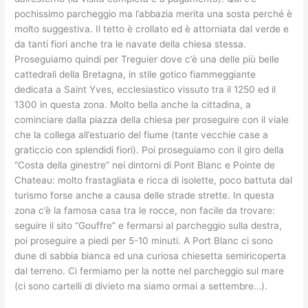
pochissimo parcheggio ma l’abbazia merita una sosta perché è
molto suggestiva. Il tetto è crollato ed è attorniata dal verde e
da tanti fiori anche tra le navate della chiesa stessa.
Proseguiamo quindi per Treguier dove c’è una delle più belle
cattedrali della Bretagna, in stile gotico fiammeggiante
dedicata a Saint Yves, ecclesiastico vissuto tra il 1250 ed il
1300 in questa zona. Molto bella anche la cittadina, a
cominciare dalla piazza della chiesa per proseguire con il viale
che la collega all’estuario del fiume (tante vecchie case a
graticcio con splendidi fiori). Poi proseguiamo con il giro della
“Costa della ginestre” nei dintorni di Pont Blanc e Pointe de
Chateau: molto frastagliata e ricca di isolette, poco battuta dal
turismo forse anche a causa delle strade strette. In questa
zona c’è la famosa casa tra le rocce, non facile da trovare:
seguire il sito “Gouffre” e fermarsi al parcheggio sulla destra,
poi proseguire a piedi per 5-10 minuti. A Port Blanc ci sono
dune di sabbia bianca ed una curiosa chiesetta semiricoperta
dal terreno. Ci fermiamo per la notte nel parcheggio sul mare
(ci sono cartelli di divieto ma siamo ormai a settembre…).