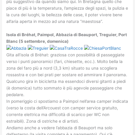
più suggestivo da quando siamo qui. In Bretagna quello che
piace di più è la temperatura, l’ampiezza degli spazi, la pulizia e
la cura dei luoghi, la bellezza delle case, il poter vivere bene
all’aria aperta in mezzo ad una natura “maestosa”.
Isola di Bréhat, Paimpol, Abbazia di Beauport, Treguier, Port
Blanc (5 settembre, domenica)
Gita all’isola di Brèhat: graziosa con possibilità di passeggiate
verso i punti panoramici (fari, chiesette, ecc.). Molto bella la
zona del faro più a nord (3,3 km) situato su una scogliera
rossastra e con bei prati per sostare ed ammirare il panorama.
Qualcuno gira in bicicletta ma essendoci diversi gitanti a piedi
(è domenica) tutto sommato è più agevole passeggiare che
pedalare.
In pomeriggio ci spostiamo a Paimpol nell’area camper indicata
(verso la costa dell’Arcouest con camper service gratuito,
corrente elettrica ma difficoltà di scarico per WC non
estraibili). Zona di ostriche e di artisti.
Andiamo anche a vedere l’abbazia di Beauport ma solo
dall’esterno (la visita completa è a pagamento). Qui c’è