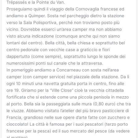
Trépassés e la Pointe du Van.
Proseguiamo quindi il viaggio della Cornovaglia francese ed
andiamo a Quimper. Sosta nel parcheggio dietro la stazione
verso la Sala Polisportiva, perché non troviamo posto più
vicino. Dovrebbe esserci un’area camper ma non abbiamo
visto alcuna indicazione (comunque anche qui non siamo
lontani dal centro). Bella città, bella chiesa e soprattutto bel
centro pedonale con vecchie case a graticcio e fiori
dappertutto (come sempre), soprattutto lungo le sponde dei
numerosissimi ponti sul canale che la attraversa.
In pomeriggio andiamo a Concarneau con sosta nell’area
camper (con camper service) nel piazzale della stazione. Da lì
ogni 10 minuti una navetta gratuita porta in centro, fino alle
ore 19. Giriamo per la “Ville Close” cioè la vecchia cittadella
fortificata che si estende come una piccola penisola in mezzo
al porto. Bella sia la passeggiata sulle mura (0,80 euro) che tra
le viuzze. Abbiamo visitato l’atelier del più bravo pasticciere di
Francia, grandioso nelle sue opere d’arte fatte con zucchero e
cioccolato! La città è famosa per i suoi pescatori (terzo porto
francese per la pesca) ed il suo mercato del pesce (da vedere
al mattino).