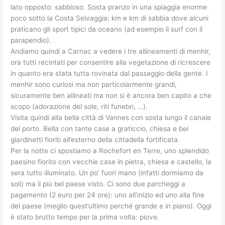
lato opposto: sabbioso. Sosta pranzo in una spiaggia enorme
poco sotto la Costa Selvaggia: km e km di sabbia dove alcuni
praticano gli sport tipici da oceano (ad esempio il surf con il
parapendio).
Andiamo quindi a Carnac a vedere i tre allineamenti di menhir,
ora tutti recintati per consentire alla vegetazione di ricrescere
in quanto era stata tutta rovinata dal passaggio della gente. I
menhir sono curiosi ma non particolarmente grandi,
sicuramente ben allineati ma non si è ancora ben capito a che
scopo (adorazione del sole, riti funebri, …).
Visita quindi alla bella città di Vannes con sosta lungo il canale
del porto. Bella con tante case a graticcio, chiesa e bei
giardinetti fioriti all’esterno della cittadella fortificata.
Per la notte ci spostiamo a Rochefort en Terre, uno splendido
paesino fiorito con vecchie case in pietra, chiesa e castello, la
sera tutto illuminato. Un po’ fuori mano (infatti dormiamo da
soli) ma il più bel paese visto. Ci sono due parcheggi a
pagamento (2 euro per 24 ore): uno all’inizio ed uno alla fine
del paese (meglio quest’ultimo perché grande e in piano). Oggi
è stato brutto tempo per la prima volta: piove.