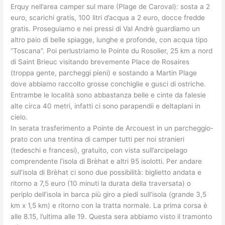
Erquy nell’area camper sul mare (Plage de Caroval): sosta a 2
euro, scarichi gratis, 100 litri d’acqua a 2 euro, docce fredde
gratis. Proseguiamo e nei pressi di Val Andrè guardiamo un
altro paio di belle spiagge, lunghe e profonde, con acqua tipo
“Toscana”. Poi perlustriamo le Pointe du Rosolier, 25 km a nord
di Saint Brieuc visitando brevemente Place de Rosaires
(troppa gente, parcheggi pieni) e sostando a Martin Plage
dove abbiamo raccolto grosse conchiglie e gusci di ostriche.
Entrambe le località sono abbastanza belle e cinte da falesie
alte circa 40 metri, infatti ci sono parapendii e deltaplani in
cielo.
In serata trasferimento a Pointe de Arcouest in un parcheggio-
prato con una trentina di camper tutti per noi stranieri
(tedeschi e francesi), gratuito, con vista sull’arcipelago
comprendente l’isola di Brèhat e altri 95 isolotti. Per andare
sull’isola di Brèhat ci sono due possibilità: biglietto andata e
ritorno a 7,5 euro (10 minuti la durata della traversata) o
periplo dell’isola in barca più giro a piedi sull’isola (grande 3,5
km x 1,5 km) e ritorno con la tratta normale. La prima corsa è
alle 8.15, l’ultima alle 19. Questa sera abbiamo visto il tramonto