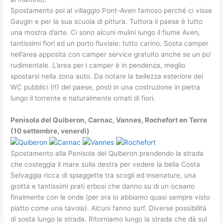
Spostamento poi al villaggio Pont-Aven famoso perché ci visse
Gaugin e per la sua scuola di pittura. Tuttora il paese è tutto
una mostra d’arte. Ci sono alcuni mulini lungo il fiume Aven,
tantissimi fiori ed un porto fluviale: tutto carino. Sosta camper
nell’area apposita con camper service gratuito anche se un po’
rudimentale. L’area per i camper è in pendenza, meglio
spostarsi nella zona auto. Da notare la bellezza esteriore dei
WC pubblici (!!) del paese, posti in una costruzione in pietra
lungo il torrente e naturalmente ornati di fiori.
Penisola del Quiberon, Carnac, Vannes, Rochefort en Terre
(10 settembre, venerdì)
Spostamento alla Penisola del Quiberon prendendo la strada
che costeggia il mare sulla destra per vedere la bella Costa
Selvaggia ricca di spiaggette tra scogli ed insenature, una
grotta e tantissimi prati erbosi che danno su di un oceano
finalmente con le onde (per ora lo abbiamo quasi sempre visto
piatto come una tavola). Alcuni fanno surf. Diverse possibilità
di sosta lungo la strada. Ritorniamo lungo la strada che dà sul