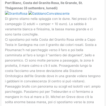
Port Blanc, Costa del Granito Rosa, Ile Grande, St.
Thégonnec (6 settembre, lunedì)
Di giorno stiamo nella spiaggia con le dune. Nei pressi c’è un
campeggio (2 adulti + camper = 10 euro). La sabbia è
veramente bianca e finissima, la bassa marea grande e ci
sono tante conchiglie.
Ci spostiamo poi nella Costa del Granito Rosa simile a Capo
Testa in Sardegna ma con il granito dai colori rosati. Sosta a
Ploumanac’h nel parcheggio verso il faro e poi bella
camminata al faro e lungo il “sentiero dei doganieri”, bello e
panoramico. Ci sono molte persone a passeggio, la zona è
protetta, il mare calmo e c’è il sole. Proseguendo lungo la
costa facciamo una breve deviazione alla Stazione
Ornitologica dell’Ile Grande dove in una grande voliera tengono
i gabbiani in convalescenza (il centro si può visitare).
Paesaggio brullo con panorama su scogli ed isolotti vari: ampio
parcheggio. Passiamo poi per Trebeurden e ci fermiamo a
mangiare in riva al mare a St. Michel en Greve dove c’è la
solita enorme bassa marea, poi ci spostiamo verso la zona