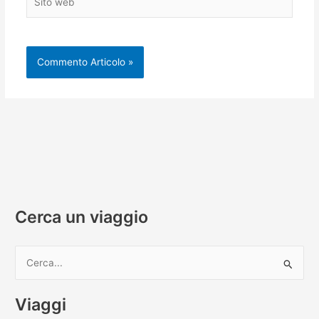
web
Cerca un viaggio
C
e
r
Viaggi
c