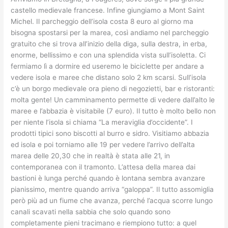
castello medievale francese. Infine giungiamo a Mont Saint
Michel. Il parcheggio dell’isola costa 8 euro al giorno ma
bisogna spostarsi per la marea, così andiamo nel parcheggio
gratuito che si trova all’inizio della diga, sulla destra, in erba,
enorme, bellissimo e con una splendida vista sull’isoletta. Ci
fermiamo lì a dormire ed useremo le biciclette per andare a
vedere isola e maree che distano solo 2 km scarsi. Sull’isola
c’è un borgo medievale ora pieno di negozietti, bar e ristoranti:
molta gente! Un camminamento permette di vedere dall’alto le
maree e l’abbazia è visitabile (7 euro). Il tutto è molto bello non
per niente l’isola si chiama “La meraviglia d’occidente”. I
prodotti tipici sono biscotti al burro e sidro. Visitiamo abbazia
ed isola e poi torniamo alle 19 per vedere l’arrivo dell’alta
marea delle 20,30 che in realtà è stata alle 21, in
contemporanea con il tramonto. L’attesa della marea dai
bastioni è lunga perché quando è lontana sembra avanzare
pianissimo, mentre quando arriva “galoppa”. Il tutto assomiglia
però più ad un fiume che avanza, perché l’acqua scorre lungo
canali scavati nella sabbia che solo quando sono
completamente pieni tracimano e riempiono tutto: a quel