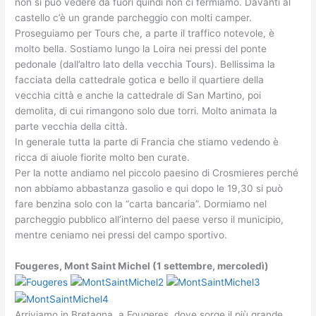
non si può vedere da fuori quindi non ci fermiamo. Davanti al
castello c’è un grande parcheggio con molti camper.
Proseguiamo per Tours che, a parte il traffico notevole, è
molto bella. Sostiamo lungo la Loira nei pressi del ponte
pedonale (dall’altro lato della vecchia Tours). Bellissima la
facciata della cattedrale gotica e bello il quartiere della
vecchia città e anche la cattedrale di San Martino, poi
demolita, di cui rimangono solo due torri. Molto animata la
parte vecchia della città.
In generale tutta la parte di Francia che stiamo vedendo è
ricca di aiuole fiorite molto ben curate.
Per la notte andiamo nel piccolo paesino di Crosmieres perché
non abbiamo abbastanza gasolio e qui dopo le 19,30 si può
fare benzina solo con la “carta bancaria”. Dormiamo nel
parcheggio pubblico all’interno del paese verso il municipio,
mentre ceniamo nei pressi del campo sportivo.
Fougeres, Mont Saint Michel (1 settembre, mercoledì)
Arriviamo in Bretagna, a Fougeres, dove sorge il più grande