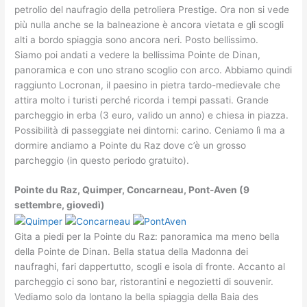
petrolio del naufragio della petroliera Prestige. Ora non si vede
più nulla anche se la balneazione è ancora vietata e gli scogli
alti a bordo spiaggia sono ancora neri. Posto bellissimo.
Siamo poi andati a vedere la bellissima Pointe de Dinan,
panoramica e con uno strano scoglio con arco. Abbiamo quindi
raggiunto Locronan, il paesino in pietra tardo-medievale che
attira molto i turisti perché ricorda i tempi passati. Grande
parcheggio in erba (3 euro, valido un anno) e chiesa in piazza.
Possibilità di passeggiate nei dintorni: carino. Ceniamo lì ma a
dormire andiamo a Pointe du Raz dove c’è un grosso
parcheggio (in questo periodo gratuito).
Pointe du Raz, Quimper, Concarneau, Pont-Aven (9
settembre, giovedì)
Gita a piedi per la Pointe du Raz: panoramica ma meno bella
della Pointe de Dinan. Bella statua della Madonna dei
naufraghi, fari dappertutto, scogli e isola di fronte. Accanto al
parcheggio ci sono bar, ristorantini e negozietti di souvenir.
Vediamo solo da lontano la bella spiaggia della Baia des