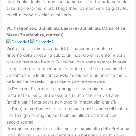
degli Enclos (calvari) dove sostiamo per la notte nella comoda
area (non enorme) di St. Thégonnec: camper service gratuito,
tavoli in legno e vicina al calvario.
St. Thégonnec, Guimilliau, Lampau-Guimilliau, Camaret sur
Mére (7 settembre, martedì)
Visita al bellissimo calvario di St. Thégonnec (anche se
l’interno della chiesa ha subito un incendio di recente) e poi a
quello altrettanto bello di Guimilliau, con sosta sempre in area
camper vicina (camper service gratuito). Il terzo calvario che
vediamo è quello di Lampau-Guimilliau ma è un pochino meno
bello ed i successivi li guardiamo solo rapidamente
dall’esterno. Pranzo nel parcheggio del vecchio mulino
restaurato di Kerouat (presso Sizun) ma che non visitiamo
(anche per il forte odore non proprio “gradevole” che c’è
nell’aria): dovrebbe essere una buona ricostruzione della vita di
una famiglia di mugnai, contadini ed allevatori bretoni del
secolo scorso.
Proseguiamo quindi per salire sulla cima più alta della Bretagna
(ben 387 metri) da cui si godrebbe un bel panorama ma oggi