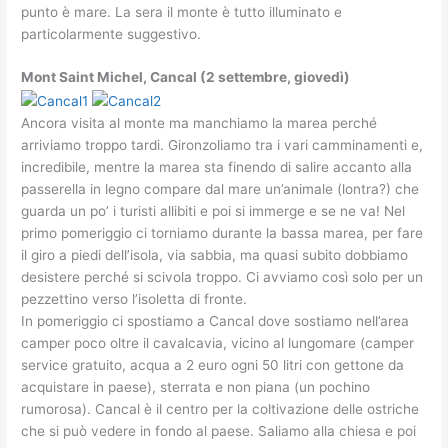
punto è mare. La sera il monte è tutto illuminato e
particolarmente suggestivo.
Mont Saint Michel, Cancal (2 settembre, giovedì)
Ancora visita al monte ma manchiamo la marea perché
arriviamo troppo tardi. Gironzoliamo tra i vari camminamenti e,
incredibile, mentre la marea sta finendo di salire accanto alla
passerella in legno compare dal mare un’animale (lontra?) che
guarda un po’ i turisti allibiti e poi si immerge e se ne va! Nel
primo pomeriggio ci torniamo durante la bassa marea, per fare
il giro a piedi dell’isola, via sabbia, ma quasi subito dobbiamo
desistere perché si scivola troppo. Ci avviamo così solo per un
pezzettino verso l’isoletta di fronte.
In pomeriggio ci spostiamo a Cancal dove sostiamo nell’area
camper poco oltre il cavalcavia, vicino al lungomare (camper
service gratuito, acqua a 2 euro ogni 50 litri con gettone da
acquistare in paese), sterrata e non piana (un pochino
rumorosa). Cancal è il centro per la coltivazione delle ostriche
che si può vedere in fondo al paese. Saliamo alla chiesa e poi