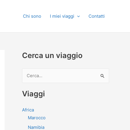
Chi sono
I miei viaggi
Contatti
Cerca un viaggio
C
e
r
Viaggi
c
a
Africa
:
Marocco
Namibia