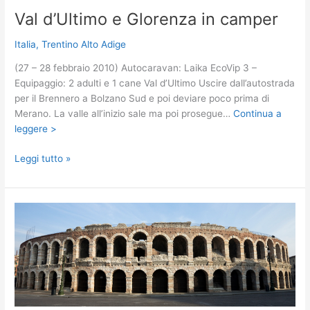
Val d’Ultimo e Glorenza in camper
Italia
,
Trentino Alto Adige
(27 – 28 febbraio 2010) Autocaravan: Laika EcoVip 3 –
Equipaggio: 2 adulti e 1 cane Val d’Ultimo Uscire dall’autostrada
per il Brennero a Bolzano Sud e poi deviare poco prima di
Merano. La valle all’inizio sale ma poi prosegue…
Continua a
leggere >
Val
Leggi tutto »
d’Ultimo
e
Glorenza
in
camper