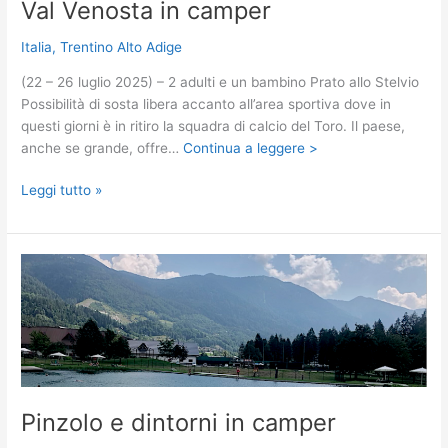
Val Venosta in camper
Italia
,
Trentino Alto Adige
(22 – 26 luglio 2025) – 2 adulti e un bambino Prato allo Stelvio
Possibilità di sosta libera accanto all’area sportiva dove in
questi giorni è in ritiro la squadra di calcio del Toro. Il paese,
anche se grande, offre…
Continua a leggere >
Val
Leggi tutto »
Venosta
in
camper
Pinzolo e dintorni in camper