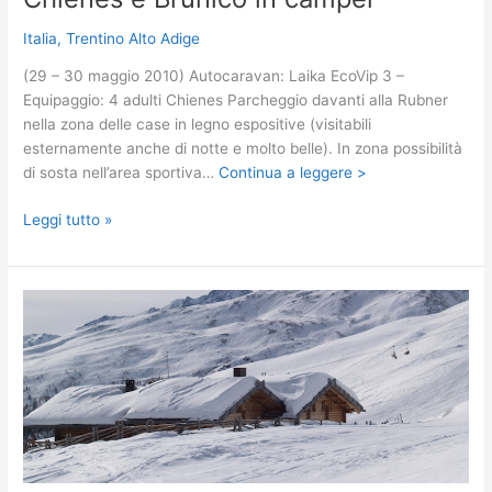
Italia
,
Trentino Alto Adige
(29 – 30 maggio 2010) Autocaravan: Laika EcoVip 3 –
Equipaggio: 4 adulti Chienes Parcheggio davanti alla Rubner
nella zona delle case in legno espositive (visitabili
esternamente anche di notte e molto belle). In zona possibilità
di sosta nell’area sportiva…
Continua a leggere >
Chienes
Leggi tutto »
e
Brunico
in
camper