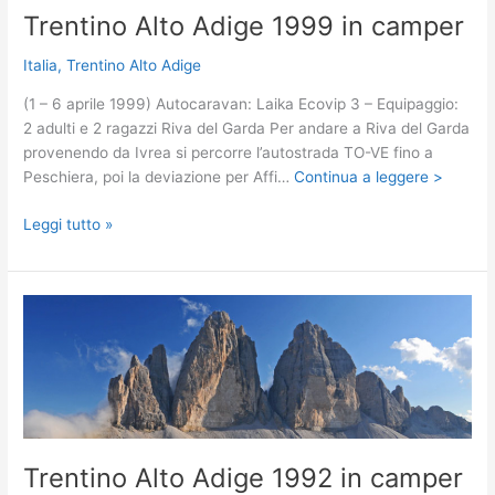
Trentino Alto Adige 1999 in camper
Italia
,
Trentino Alto Adige
(1 – 6 aprile 1999) Autocaravan: Laika Ecovip 3 – Equipaggio:
2 adulti e 2 ragazzi Riva del Garda Per andare a Riva del Garda
provenendo da Ivrea si percorre l’autostrada TO-VE fino a
Peschiera, poi la deviazione per Affi…
Continua a leggere >
Trentino
Leggi tutto »
Alto
Adige
1999
in
camper
Trentino Alto Adige 1992 in camper