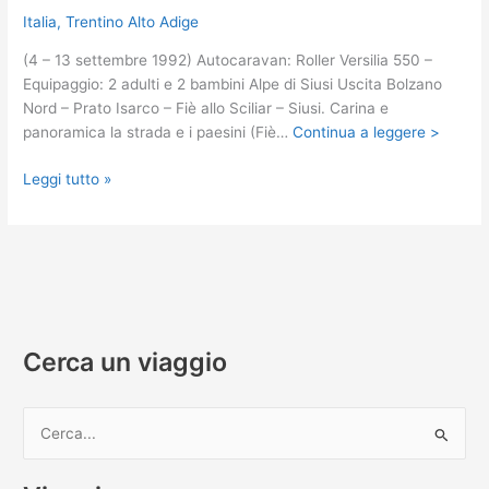
Italia
,
Trentino Alto Adige
(4 – 13 settembre 1992) Autocaravan: Roller Versilia 550 –
Equipaggio: 2 adulti e 2 bambini Alpe di Siusi Uscita Bolzano
Nord – Prato Isarco – Fiè allo Sciliar – Siusi. Carina e
panoramica la strada e i paesini (Fiè…
Continua a leggere >
Trentino
Leggi tutto »
Alto
Adige
1992
in
camper
Cerca un viaggio
C
e
r