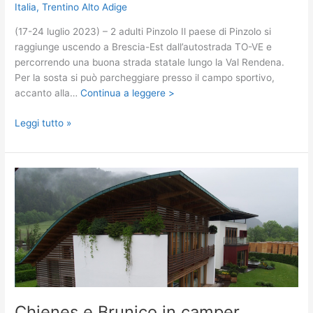
Italia
,
Trentino Alto Adige
(17-24 luglio 2023) – 2 adulti Pinzolo Il paese di Pinzolo si
raggiunge uscendo a Brescia-Est dall’autostrada TO-VE e
percorrendo una buona strada statale lungo la Val Rendena.
Per la sosta si può parcheggiare presso il campo sportivo,
accanto alla…
Continua a leggere >
Pinzolo
Leggi tutto »
e
dintorni
in
camper
Chienes e Brunico in camper