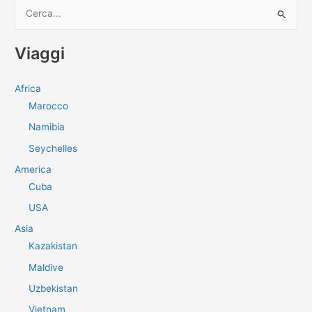
C
e
r
Viaggi
c
a
Africa
:
Marocco
Namibia
Seychelles
America
Cuba
USA
Asia
Kazakistan
Maldive
Uzbekistan
Vietnam