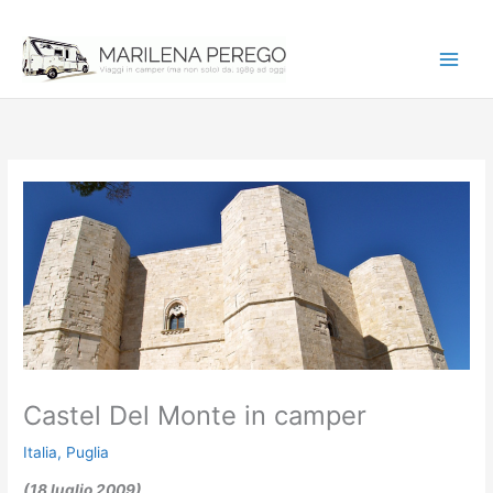
Vai
al
contenuto
Castel Del Monte in camper
Italia
,
Puglia
(18 luglio 2009)