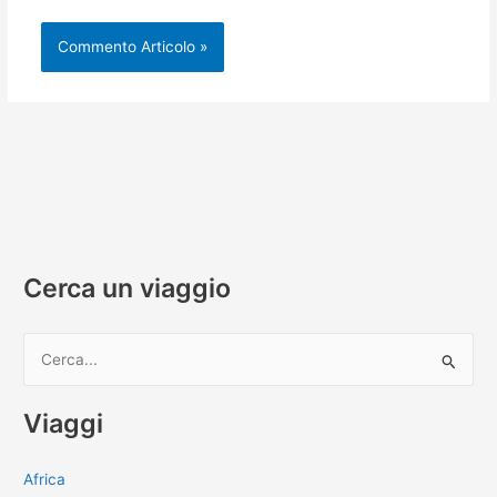
Cerca un viaggio
C
e
r
Viaggi
c
a
Africa
: