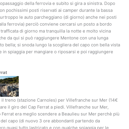
opassaggio della ferrovia e subito si gira a sinistra. Dopo
con pochissimi posti riservati ai camper durante la bassa
 Purtroppo le auto parcheggiano (di giorno) anche nei posti
alla ferrovia) perciò conviene cercarsi un posto a bordo
afficata di giorno ma tranquilla la notte e molto vicina
Anche da qui si può raggiungere Mentone con una lunga
 bella; si snoda lungo la scogliera del capo con bella vista
e in spiaggia per mangiare o riposarsi e poi raggiungere
rrat
l treno (stazione Carnoles) per Villefranche sur Mer (14€
re il giro del Cap Ferrat a piedi. Villefranche sur Mer,
p Ferrat era meglio scendere a Beaulieu sur Mer perchè più
o del capo (di nuovo 3 ore abbondanti partendo da
ro quasi tutto lastricato e con qualche spiaggia per le