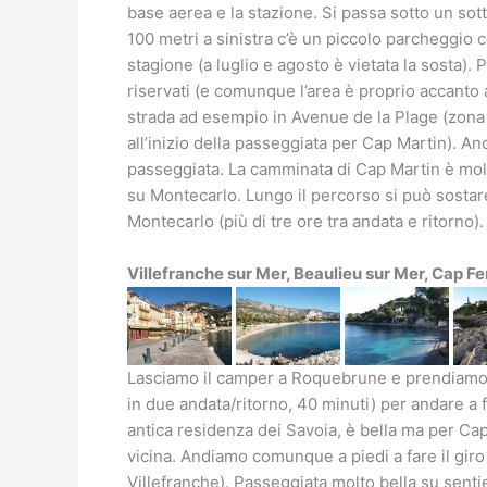
base aerea e la stazione. Si passa sotto un sott
100 metri a sinistra c’è un piccolo parcheggio 
stagione (a luglio e agosto è vietata la sosta).
riservati (e comunque l’area è proprio accanto 
strada ad esempio in Avenue de la Plage (zona tr
all’inizio della passeggiata per Cap Martin). 
passeggiata. La camminata di Cap Martin è molto
su Montecarlo. Lungo il percorso si può sostar
Montecarlo (più di tre ore tra andata e ritorno).
Villefranche sur Mer, Beaulieu sur Mer, Cap Fe
Lasciamo il camper a Roquebrune e prendiamo i
in due andata/ritorno, 40 minuti) per andare a fa
antica residenza dei Savoia, è bella ma per Ca
vicina. Andiamo comunque a piedi a fare il gir
Villefranche). Passeggiata molto bella su sentie