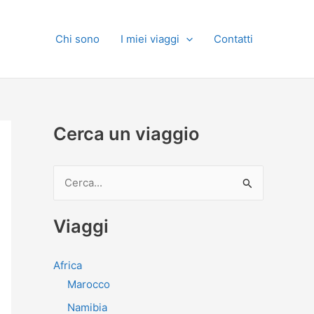
Chi sono
I miei viaggi
Contatti
Cerca un viaggio
C
e
r
Viaggi
c
a
Africa
:
Marocco
Namibia