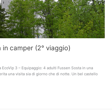
 in camper (2° viaggio)
 EcoVip 3 – Equipaggio: 4 adulti Fussen Sosta in una
erita una visita sia di giorno che di notte. Un bel castello