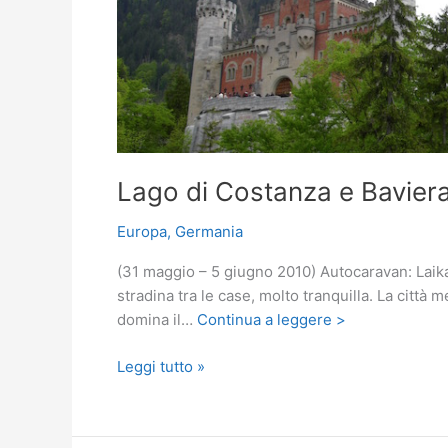
Lago di Costanza e Baviera
Europa
,
Germania
(31 maggio – 5 giugno 2010) Autocaravan: Laika
stradina tra le case, molto tranquilla. La città m
domina il…
Continua a leggere >
Lago
Leggi tutto »
di
Costanza
e