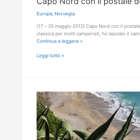
Capo Nord con il postale de
Europa
,
Norvegia
(17 – 25 maggio 2012) Capo Nord con il postale 
classica per molti camperisti, ho lasciato il ca
Continua a leggere >
Capo
Leggi tutto »
Nord
con
il
postale
dei
fiordi