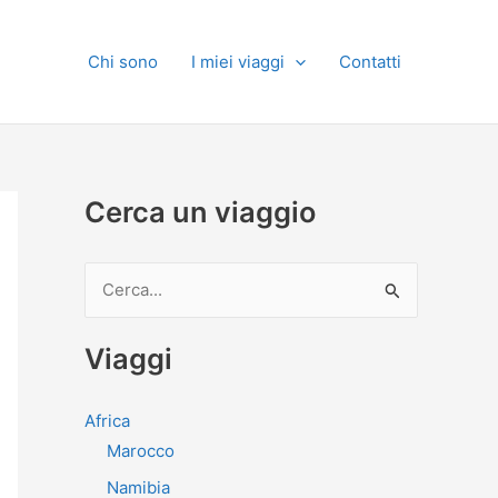
Chi sono
I miei viaggi
Contatti
Cerca un viaggio
C
e
r
Viaggi
c
a
Africa
:
Marocco
Namibia