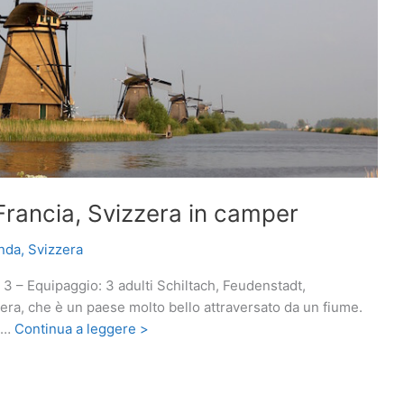
Francia, Svizzera in camper
nda
,
Svizzera
 3 – Equipaggio: 3 adulti Schiltach, Feudenstadt,
Nera, che è un paese molto bello attraversato da un fiume.
on…
Continua a leggere >