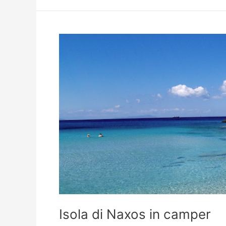
Cap
Ferrat
in
camper
Isola di Naxos in camper