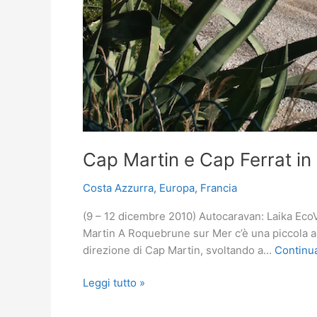
Cap Martin e Cap Ferrat i
Costa Azzurra
,
Europa
,
Francia
(9 – 12 dicembre 2010) Autocaravan: Laika Eco
Martin A Roquebrune sur Mer c’è una piccola 
direzione di Cap Martin, svoltando a…
Continua
Cap
Leggi tutto »
Martin
e