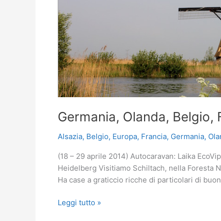
Germania, Olanda, Belgio, 
Alsazia
,
Belgio
,
Europa
,
Francia
,
Germania
,
Ola
(18 – 29 aprile 2014) Autocaravan: Laika EcoVip
Heidelberg Visitiamo Schiltach, nella Foresta 
Ha case a graticcio ricche di particolari di bu
Germania,
Leggi tutto »
Olanda,