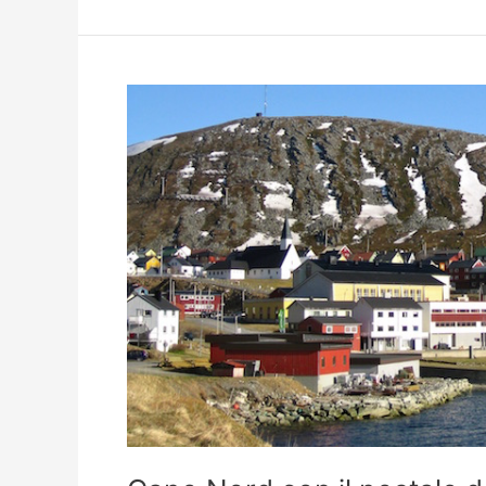
Belgio,
Francia,
Svizzera
in
camper