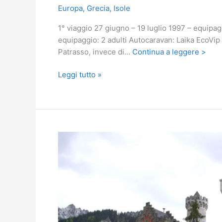
Europa
,
Grecia
,
Isole
1° viaggio 27 giugno – 19 luglio 1997 – equipagg
equipaggio: 2 adulti Autocaravan: Laika EcoVip
Patrasso, invece di…
Continua a leggere >
Isola
Leggi tutto »
di
Naxos
in
camper