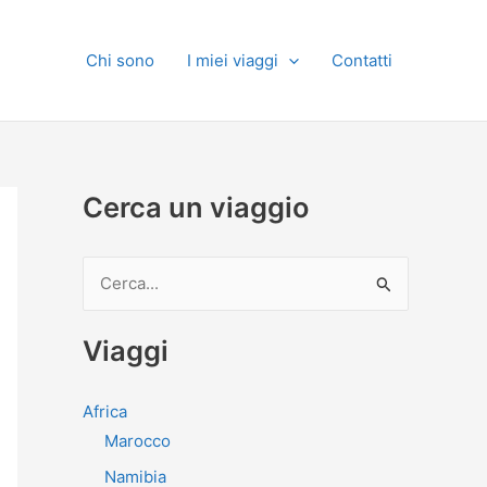
Chi sono
I miei viaggi
Contatti
Cerca un viaggio
C
e
r
Viaggi
c
a
Africa
:
Marocco
Namibia