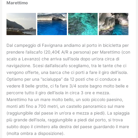
Marettimo
Dal campeggio di Favignana andiamo al porto in bicicletta per
prendere l’aliscafo (20,40€ A/R a persona) per Marettimo (con
scalo a Levanzo) che arriva sull’isola dopo un’ora circa di
navigazione. Scesi dall’aliscafo scegliamo, tra le tante che ci
vengono offerte, una barca che ci porti a fare il giro dell’isola.
Optiamo per una “scialuppa” da 12 posti che ci conduce a
vedere 8 belle grotte, ci fa fare 3/4 soste bagno molto belle e
percorre tutto il giro dell’isola in circa 3 ore e mezza.
Marettimo ha un mare molto bello, un solo piccolo paesino,
monti alti fino a 700 metri, un castello panoramico sul mare
(raggiungibile dal paese in un’ora e mezza a piedi). La spiaggia
più grande dell’isola, raggiungibile a piedi dal porto, si trova
subito dopo il cimitero alla destra del paese guardando il mare
(molta ombra a disposizione).