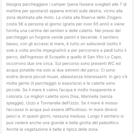
bisogna parcheggiare i camper (pena l’essere svegliati alle 7 di
mattina per spostarsi) appena entrati sulla destra, vicino alla
zona destinata alle moto. La visita alla Riserva dello Zingaro
costa 5€ a persona al giorno (gratis per over 65 anni) e viene
fornita una cartina dei sentieri e delle calette. Nei pressi del
parcheggio un furgone vende panini e bevande. Il sentiero
basso, con gli accessi al mare, è tutto un saliscendi (sotto il
sole a volte anche impegnativi) e per percorrere a piedi tutto il
parco, dall’ingresso di Scopello a quello di San Vito Lo Capo,
occorrono due ore circa. Sul percorso sono presenti WC ed
acqua potabile ma solo ai due estremi del parco. Ci sono
inoltre diversi piccoli musei, abbastanza interessanti. In giro c’è
molta gente (il parcheggio si esaurisce) e le calette sono
piccole. Se il mare è calmo l’acqua è molto trasparente e
colorata. Le migliori calette sono Disa, Marinella (senza
spiaggia), Uzzo e Tonnarella dell’Uzzo. Se il mare è mosso
l’accesso in acqua può essere difficoltoso. In mare diversi
pesci e, in questi giorni, nessuna medusa. Lungo il sentiero si
può vedere anche una grande e bella grotta del paleolitico.
Anche la vegetazione è bella e tipica della zona.