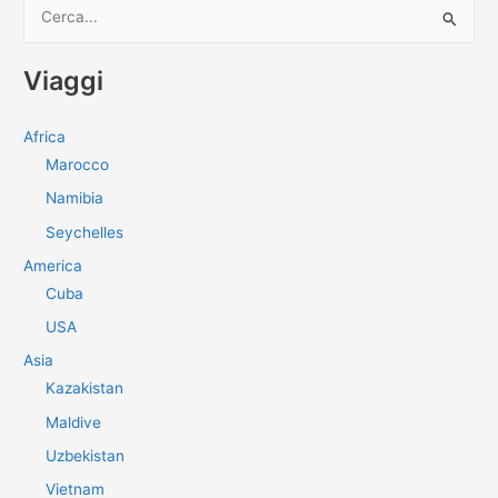
C
e
r
Viaggi
c
a
Africa
:
Marocco
Namibia
Seychelles
America
Cuba
USA
Asia
Kazakistan
Maldive
Uzbekistan
Vietnam