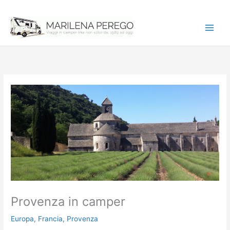
Vai
al
contenuto
Provenza in camper
Europa
,
Francia
,
Provenza