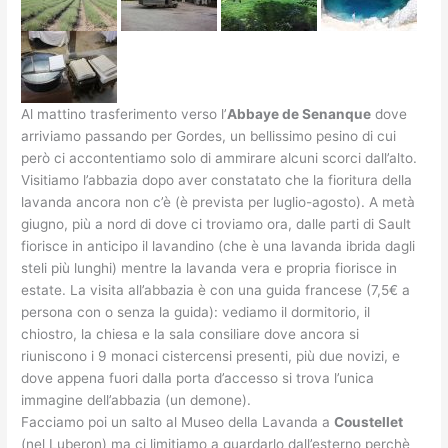
Al mattino trasferimento verso l’
Abbaye de Senanque
dove
arriviamo passando per Gordes, un bellissimo pesino di cui
però ci accontentiamo solo di ammirare alcuni scorci dall’alto.
Visitiamo l’abbazia dopo aver constatato che la fioritura della
lavanda ancora non c’è (è prevista per luglio-agosto). A metà
giugno, più a nord di dove ci troviamo ora, dalle parti di Sault
fiorisce in anticipo il lavandino (che è una lavanda ibrida dagli
steli più lunghi) mentre la lavanda vera e propria fiorisce in
estate. La visita all’abbazia è con una guida francese (7,5€ a
persona con o senza la guida): vediamo il dormitorio, il
chiostro, la chiesa e la sala consiliare dove ancora si
riuniscono i 9 monaci cistercensi presenti, più due novizi, e
dove appena fuori dalla porta d’accesso si trova l’unica
immagine dell’abbazia (un demone).
Facciamo poi un salto al Museo della Lavanda a
Coustellet
(nel Luberon) ma ci limitiamo a guardarlo dall’esterno perchè