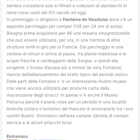
sembra consistere solo in filmati e collezioni di alambicchi in
rame rosso usati dal XVI secolo ad oggi.
In pomeriggio ci dirigiamo a
Fontaine de Vaucluse
dove c’è un
apposito parcheggio per camper (12€ per 24 ore di sosta).
Bisogna prima acquistare per 4€ una tessera smagnetizzatile
che può essere utilizzata, per ora, in una trentina di altre
strutture simili in giro per la Francia. Dal parcheggio in una
ventina di minuti si arriva al paese, tra piante maestose e le
acque fresche e verdeggianti della Sorgue, e quindi alla
sorgente. L’invaso d’acqua più a monte (la vera Fontaine)
risente dell’abbassamento del livello tipico del periodo estivo.
Dalle parti della Fontaine c’ è un interessante mulino-museo
che viene ancora utilizzato per produrre carta dalla
macerazione degli stracci. In paese vi è anche il Museo
Petrarca perché il poeta visse per un periodo in una località
limitrofa (chiaro il tentativo dei francesi di annoverarlo tra i loro
uomini illustri). Dormiamo nell’area camper (dotata di camper
service e di alcuni attacchi luce).
Entrevaux