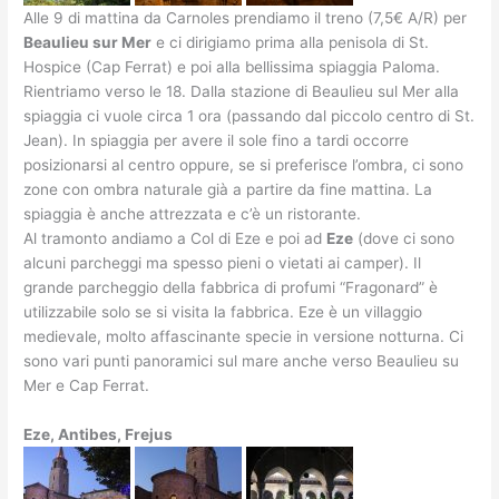
Alle 9 di mattina da Carnoles prendiamo il treno (7,5€ A/R) per
Beaulieu sur Mer
e ci dirigiamo prima alla penisola di St.
Hospice (Cap Ferrat) e poi alla bellissima spiaggia Paloma.
Rientriamo verso le 18. Dalla stazione di Beaulieu sul Mer alla
spiaggia ci vuole circa 1 ora (passando dal piccolo centro di St.
Jean). In spiaggia per avere il sole fino a tardi occorre
posizionarsi al centro oppure, se si preferisce l’ombra, ci sono
zone con ombra naturale già a partire da fine mattina. La
spiaggia è anche attrezzata e c’è un ristorante.
Al tramonto andiamo a Col di Eze e poi ad
Eze
(dove ci sono
alcuni parcheggi ma spesso pieni o vietati ai camper). Il
grande parcheggio della fabbrica di profumi “Fragonard” è
utilizzabile solo se si visita la fabbrica. Eze è un villaggio
medievale, molto affascinante specie in versione notturna. Ci
sono vari punti panoramici sul mare anche verso Beaulieu su
Mer e Cap Ferrat.
Eze, Antibes, Frejus