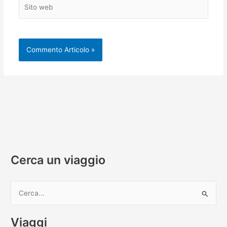
Sito
web
Cerca un viaggio
C
e
r
Viaggi