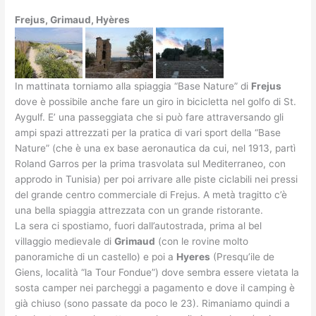
Frejus, Grimaud, Hyères
In mattinata torniamo alla spiaggia “Base Nature” di
Frejus
dove è possibile anche fare un giro in bicicletta nel golfo di St.
Aygulf. E’ una passeggiata che si può fare attraversando gli
ampi spazi attrezzati per la pratica di vari sport della “Base
Nature” (che è una ex base aeronautica da cui, nel 1913, partì
Roland Garros per la prima trasvolata sul Mediterraneo, con
approdo in Tunisia) per poi arrivare alle piste ciclabili nei pressi
del grande centro commerciale di Frejus. A metà tragitto c’è
una bella spiaggia attrezzata con un grande ristorante.
La sera ci spostiamo, fuori dall’autostrada, prima al bel
villaggio medievale di
Grimaud
(con le rovine molto
panoramiche di un castello) e poi a
Hyeres
(Presqu’ile de
Giens, località “la Tour Fondue”) dove sembra essere vietata la
sosta camper nei parcheggi a pagamento e dove il camping è
già chiuso (sono passate da poco le 23). Rimaniamo quindi a