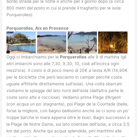
bordo strada per la notte e anche per il giorno dopo (a circa
800 metri dal posto in cui si prende il traghetto per le isole
Porquerolles).
Porquerolles, Aix en Provence
Oggi ci imbarchiamo per le
Porquerolles
alle 9 di mattina (gli
altri imbarchi sono alle 7,30, 9,30, 10, cioè all’incirca ogni
mezz’ora). Il costo è di poco meno di 20€ a testa A/R (14,90€
per le biciclette che però lasciamo in camper perché costa
uguale affittarle direttamente sull’isola). Una volta sbarcati
visitiamo le spiagge del lato nord dell’isola (dall’altra parte le
coste sono alte e rocciose). Vediamo prima Plage d’Argent
(con acqua un po’ stagnante), poi Plage de la Courtade (bella,
forse la migliore, con bagno bellissimo anche se ci sono un po’
troppe barche in mare appena oltre le boe). Bagni successivi a
la Plage de Notre Dame, sul lato orientale dell’isola, a circa 3,5
km dal porto. Anche qui acqua splendida, pini marittimi alle