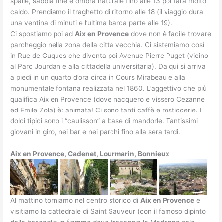
spalle, sabbia fine e ombra naturale fino alle 13 poi farà molto
caldo. Prendiamo il traghetto di ritorno alle 18 (il viaggio dura
una ventina di minuti e l’ultima barca parte alle 19).
Ci spostiamo poi ad
Aix en Provence
dove non è facile trovare
parcheggio nella zona della città vecchia. Ci sistemiamo così
in Rue de Cuques che diventa poi Avenue Pierre Puget (vicino
al Parc Jourdan e alla cittadella universitaria). Da qui si arriva
a piedi in un quarto d’ora circa in Cours Mirabeau e alla
monumentale fontana realizzata nel 1860. L’aggettivo che più
qualifica Aix en Provence (dove nacquero e vissero Cezanne
ed Emile Zola) è: animata! Ci sono tanti caffè e rosticcerie. I
dolci tipici sono i “caulisson” a base di mandorle. Tantissimi
giovani in giro, nei bar e nei parchi fino alla sera tardi.
Aix en Provence, Cadenet, Lourmarin, Bonnieux
Al mattino torniamo nel centro storico di
Aix en Provence
e
visitiamo la cattedrale di Saint Sauveur (con il famoso dipinto
della boscaglia in fiamme dove troneggia la Madonna solo