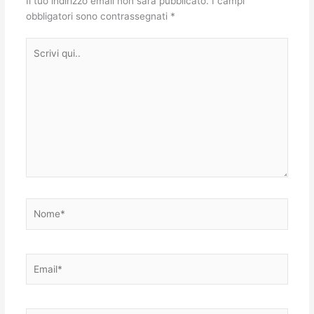
Il tuo indirizzo email non sarà pubblicato.
I campi
obbligatori sono contrassegnati
*
Scrivi
qui..
Nome*
Email*