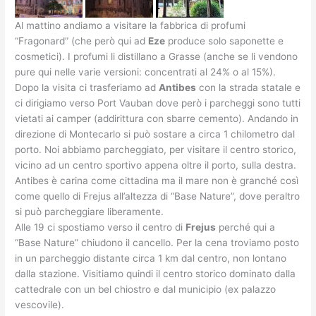
Al mattino andiamo a visitare la fabbrica di profumi
“Fragonard” (che però qui ad
Eze
produce solo saponette e
cosmetici). I profumi li distillano a Grasse (anche se li vendono
pure qui nelle varie versioni: concentrati al 24% o al 15%).
Dopo la visita ci trasferiamo ad
Antibes
con la strada statale e
ci dirigiamo verso Port Vauban dove però i parcheggi sono tutti
vietati ai camper (addirittura con sbarre cemento). Andando in
direzione di Montecarlo si può sostare a circa 1 chilometro dal
porto. Noi abbiamo parcheggiato, per visitare il centro storico,
vicino ad un centro sportivo appena oltre il porto, sulla destra.
Antibes è carina come cittadina ma il mare non è granché così
come quello di Frejus all’altezza di “Base Nature”, dove peraltro
si può parcheggiare liberamente.
Alle 19 ci spostiamo verso il centro di
Frejus
perché qui a
“Base Nature” chiudono il cancello. Per la cena troviamo posto
in un parcheggio distante circa 1 km dal centro, non lontano
dalla stazione. Visitiamo quindi il centro storico dominato dalla
cattedrale con un bel chiostro e dal municipio (ex palazzo
vescovile).