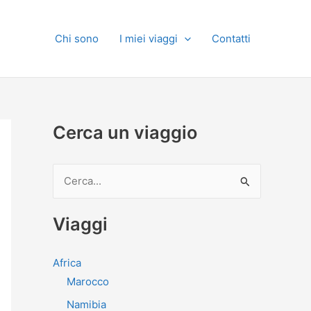
Chi sono
I miei viaggi
Contatti
Cerca un viaggio
C
e
r
Viaggi
c
a
Africa
:
Marocco
Namibia