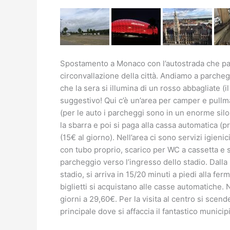
Spostamento a Monaco con l’autostrada che pass
circonvallazione della città. Andiamo a parcheg
che la sera si illumina di un rosso abbagliate (
suggestivo! Qui c’è un’area per camper e pullman
(per le auto i parcheggi sono in un enorme silos
la sbarra e poi si paga alla cassa automatica (p
(15€ al giorno). Nell’area ci sono servizi igien
con tubo proprio, scarico per WC a cassetta e s
parcheggio verso l’ingresso dello stadio. Dall
stadio, si arriva in 15/20 minuti a piedi alla fe
biglietti si acquistano alle casse automatiche. 
giorni a 29,60€. Per la visita al centro si scend
principale dove si affaccia il fantastico municip