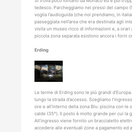
Si trova poco lontano da Monaco ed è purtro
tedesco. Parcheggiamo nei pressi del campo (5€
voglia l’audioguida (che noi prendiamo, in italian
passeggiata nell’area che era destinata agli int
visita un museo ricco di informazioni e, a orari
piccola zona separata esistono ancora i forni c
Erding
Le terme di Erding sono le più grandi d’Europa
lungo la strada d’accesso. Scegliamo l’ingresso 
ore e all’interno della zona Blu: piscina con le
calde (35°). Il posto è molto grande per cui la 
All’ingresso viene fornito un braccialetto elettr
accedere alle eventuali zone a pagamento ed a