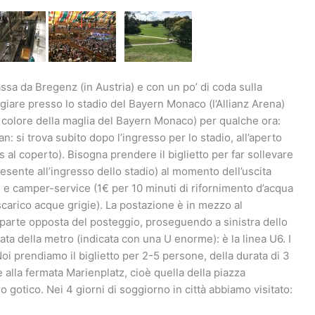
a da Bregenz (in Austria) e con un po’ di coda sulla
giare presso lo stadio del Bayern Monaco (l’Allianz Arena)
il colore della maglia del Bayern Monaco) per qualche ora:
: si trova subito dopo l’ingresso per lo stadio, all’aperto
 al coperto). Bisogna prendere il biglietto per far sollevare
resente all’ingresso dello stadio) al momento dell’uscita
ici e camper-service (1€ per 10 minuti di rifornimento d’acqua
carico acque grigie). La postazione è in mezzo al
a parte opposta del posteggio, proseguendo a sinistra dello
rmata della metro (indicata con una U enorme): è la linea U6. I
Noi prendiamo il biglietto per 2-5 persone, della durata di 3
e alla fermata Marienplatz, cioè quella della piazza
io gotico. Nei 4 giorni di soggiorno in città abbiamo visitato: