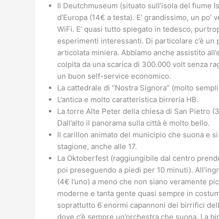
Il Deutchmuseum (situato sull’isola del fiume I
d’Europa (14€ a testa). E’ grandissimo, un po’
WiFi. E’ quasi tutto spiegato in tedesco, purtro
esperimenti interessanti. Di particolare c’è un
articolata miniera. Abbiamo anche assistito al
colpita da una scarica di 300.000 volt senza ra
un buon self-service economico.
La cattedrale di “Nostra Signora” (molto semplic
L’antica e molto caratteristica birreria HB.
La torre Alte Peter della chiesa di San Pietro (
Dall’alto il panorama sulla città è molto bello.
Il carillon animato del municipio che suona e si
stagione, anche alle 17.
La Oktoberfest (raggiungibile dal centro pre
poi preseguendo a piedi per 10 minuti). All’ingre
(4€ l’uno) a meno che non siano veramente picco
moderne e tanta gente quasi sempre in costume 
soprattutto 6 enormi capannoni dei birrifici del
dove c’è sempre un’orchestra che suona. La birr