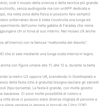
sére), cioè il museo della scienza e della tecnica più grande
 vecchiotto, senza audioguide ma con un’APP dedicata e
ppo, ma nella zona della fisica si possono fare semplici
 piano sotterraneo dove è stata ricostruita una lunga ed
l’esperimento dell’uomo nella gabbia di Faraday che viene
ggiungere chi si trova al suo interno. Nel museo c’è anche
e all’interno) con la famosa “mattonella del diavolo”.
3€) che si sale mediante una lunga scala interna in legno.
 anima con figure umane alle 11, alle 12 e, durante la bella
ndendo la metro U3 oppure U6, scendendo in Goetheplatz e
sso della festa (che è gratuita) bisogna lasciare gli zainetti
li (tipo borsetta). La festa è grande, con molte giostre
bavarese. Ci sono molte possibilità di ristoro e
la città dove ci possono stare diverse migliaia di persone e
a viene venduta in genere in boccali da 1 litro (12€).