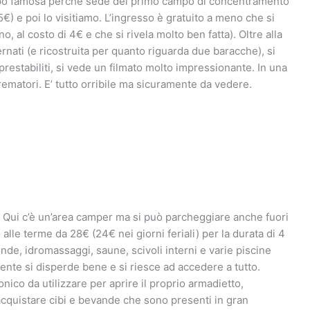
ppo famosa perchè sede del primo campo di concentramento
) e poi lo visitiamo. L’ingresso è gratuito a meno che si
o, al costo di 4€ e che si rivela molto ben fatta). Oltre alla
ernati (e ricostruita per quanto riguarda due baracche), si
 prestabiliti, si vede un filmato molto impressionante. In una
rematori. E’ tutto orribile ma sicuramente da vedere.
. Qui c’è un’area camper ma si può parcheggiare anche fuori
alle terme da 28€ (24€ nei giorni feriali) per la durata di 4
 onde, idromassaggi, saune, scivoli interni e varie piscine
gente si disperde bene e si riesce ad accedere a tutto.
onico da utilizzare per aprire il proprio armadietto,
cquistare cibi e bevande che sono presenti in gran