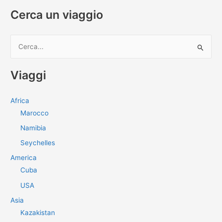
Cerca un viaggio
C
e
r
Viaggi
c
a
Africa
:
Marocco
Namibia
Seychelles
America
Cuba
USA
Asia
Kazakistan