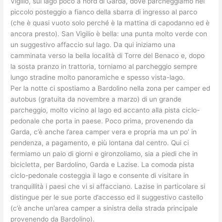
Vigilio, sul lago poco a nord di Garda, dove parcheggiamo nel
piccolo posteggio a fianco della sbarra di ingresso al parco
(che è quasi vuoto solo perché è la mattina di capodanno ed è
ancora presto). San Vigilio è bella: una punta molto verde con
un suggestivo affaccio sul lago. Da qui iniziamo una
camminata verso la bella località di Torre del Benaco e, dopo
la sosta pranzo in trattoria, torniamo al parcheggio sempre
lungo stradine molto panoramiche e spesso vista-lago.
Per la notte ci spostiamo a Bardolino nella zona per camper ed
autobus (gratuita da novembre a marzo) di un grande
parcheggio, molto vicino al lago ed accanto alla pista ciclo-
pedonale che porta in paese. Poco prima, provenendo da
Garda, c’è anche l’area camper vera e propria ma un po’ in
pendenza, a pagamento, e più lontana dal centro. Qui ci
fermiamo un paio di giorni e gironzoliamo, sia a piedi che in
bicicletta, per Bardolino, Garda e Lazise. La comoda pista
ciclo-pedonale costeggia il lago e consente di visitare in
tranquillità i paesi che vi si affacciano. Lazise in particolare si
distingue per le sue porte d’accesso ed il suggestivo castello
(c’è anche un’area camper a sinistra della strada principale
provenendo da Bardolino).