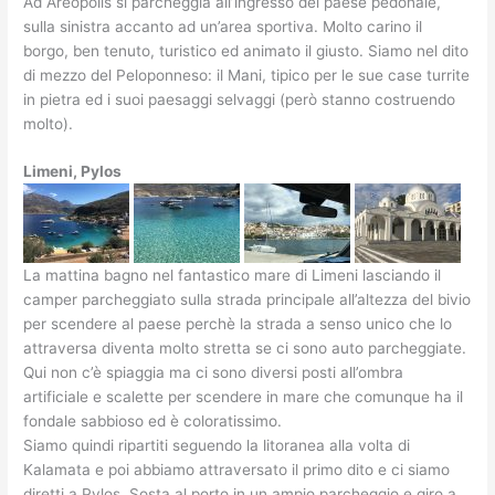
Ad Areopolis si parcheggia all’ingresso del paese pedonale,
sulla sinistra accanto ad un’area sportiva. Molto carino il
borgo, ben tenuto, turistico ed animato il giusto. Siamo nel dito
di mezzo del Peloponneso: il Mani, tipico per le sue case turrite
in pietra ed i suoi paesaggi selvaggi (però stanno costruendo
molto).
Limeni, Pylos
La mattina bagno nel fantastico mare di Limeni lasciando il
camper parcheggiato sulla strada principale all’altezza del bivio
per scendere al paese perchè la strada a senso unico che lo
attraversa diventa molto stretta se ci sono auto parcheggiate.
Qui non c’è spiaggia ma ci sono diversi posti all’ombra
artificiale e scalette per scendere in mare che comunque ha il
fondale sabbioso ed è coloratissimo.
Siamo quindi ripartiti seguendo la litoranea alla volta di
Kalamata e poi abbiamo attraversato il primo dito e ci siamo
diretti a Pylos. Sosta al porto in un ampio parcheggio e giro a