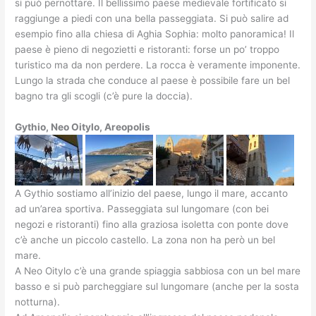
si può pernottare. Il bellissimo paese medievale fortificato si
raggiunge a piedi con una bella passeggiata. Si può salire ad
esempio fino alla chiesa di Aghia Sophia: molto panoramica! Il
paese è pieno di negozietti e ristoranti: forse un po’ troppo
turistico ma da non perdere. La rocca è veramente imponente.
Lungo la strada che conduce al paese è possibile fare un bel
bagno tra gli scogli (c’è pure la doccia).
Gythio, Neo Oitylo, Areopolis
A Gythio sostiamo all’inizio del paese, lungo il mare, accanto
ad un’area sportiva. Passeggiata sul lungomare (con bei
negozi e ristoranti) fino alla graziosa isoletta con ponte dove
c’è anche un piccolo castello. La zona non ha però un bel
mare.
A Neo Oitylo c’è una grande spiaggia sabbiosa con un bel mare
basso e si può parcheggiare sul lungomare (anche per la sosta
notturna).