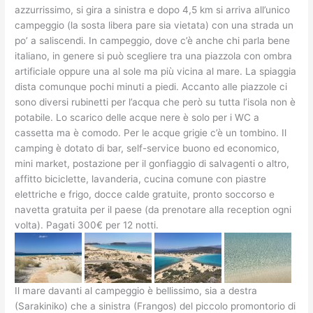
azzurrissimo, si gira a sinistra e dopo 4,5 km si arriva all’unico
campeggio (la sosta libera pare sia vietata) con una strada un
po’ a saliscendi. In campeggio, dove c’è anche chi parla bene
italiano, in genere si può scegliere tra una piazzola con ombra
artificiale oppure una al sole ma più vicina al mare. La spiaggia
dista comunque pochi minuti a piedi. Accanto alle piazzole ci
sono diversi rubinetti per l’acqua che però su tutta l’isola non è
potabile. Lo scarico delle acque nere è solo per i WC a
cassetta ma è comodo. Per le acque grigie c’è un tombino. Il
camping è dotato di bar, self-service buono ed economico,
mini market, postazione per il gonfiaggio di salvagenti o altro,
affitto biciclette, lavanderia, cucina comune con piastre
elettriche e frigo, docce calde gratuite, pronto soccorso e
navetta gratuita per il paese (da prenotare alla reception ogni
volta). Pagati 300€ per 12 notti.
Il mare davanti al campeggio è bellissimo, sia a destra
(Sarakiniko) che a sinistra (Frangos) del piccolo promontorio di