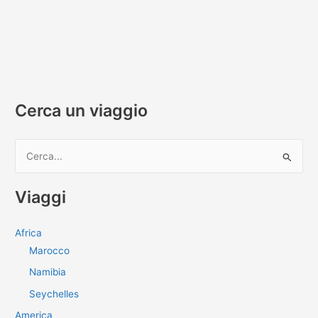
Cerca un viaggio
C
e
r
Viaggi
c
a
Africa
:
Marocco
Namibia
Seychelles
America