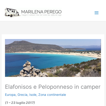
Vai
al
contenuto
Elafonisos e Peloponneso in camper
Europa
,
Grecia
,
Isole
,
Zona continentale
(1 – 23 luglio 2017)