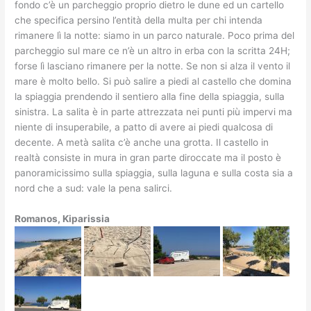
fondo c’è un parcheggio proprio dietro le dune ed un cartello
che specifica persino l’entità della multa per chi intenda
rimanere lì la notte: siamo in un parco naturale. Poco prima del
parcheggio sul mare ce n’è un altro in erba con la scritta 24H;
forse lì lasciano rimanere per la notte. Se non si alza il vento il
mare è molto bello. Si può salire a piedi al castello che domina
la spiaggia prendendo il sentiero alla fine della spiaggia, sulla
sinistra. La salita è in parte attrezzata nei punti più impervi ma
niente di insuperabile, a patto di avere ai piedi qualcosa di
decente. A metà salita c’è anche una grotta. Il castello in
realtà consiste in mura in gran parte diroccate ma il posto è
panoramicissimo sulla spiaggia, sulla laguna e sulla costa sia a
nord che a sud: vale la pena salirci.
Romanos, Kiparissia