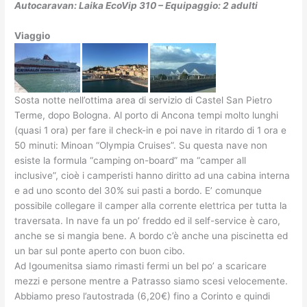
Autocaravan: Laika EcoVip 310 – Equipaggio: 2 adulti
Viaggio
Sosta notte nell’ottima area di servizio di Castel San Pietro
Terme, dopo Bologna. Al porto di Ancona tempi molto lunghi
(quasi 1 ora) per fare il check-in e poi nave in ritardo di 1 ora e
50 minuti: Minoan “Olympia Cruises”. Su questa nave non
esiste la formula “camping on-board” ma “camper all
inclusive”, cioè i camperisti hanno diritto ad una cabina interna
e ad uno sconto del 30% sui pasti a bordo. E’ comunque
possibile collegare il camper alla corrente elettrica per tutta la
traversata. In nave fa un po’ freddo ed il self-service è caro,
anche se si mangia bene. A bordo c’è anche una piscinetta ed
un bar sul ponte aperto con buon cibo.
Ad Igoumenitsa siamo rimasti fermi un bel po’ a scaricare
mezzi e persone mentre a Patrasso siamo scesi velocemente.
Abbiamo preso l’autostrada (6,20€) fino a Corinto e quindi