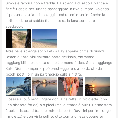
Simo’s e l’acqua non è fredda. La spiaggia di sabbia bianca e
fine è l’ideale per lunghe passeggiate in riva al mare. Volendo
si possono lasciare in spiaggia ombrelloni e sedie. Anche la
notte le dune di sabbia illuminate dalla luna sono uno
spettacolo.
Altre belle spiagge sono Lefkis Bay appena prima di Simo’s
Beach e Kato Nisi dall’altra parte dell’isola, entrambe
raggiungibili in bicicletta con più o meno fatica. Se si raggiunge
Kato Nisi in camper si può parcheggiare o a bordo strada
(pochi posti) o in un parcheggio sulla sinistra.
Il paese si può raggiungere con la navetta, in bicicletta (con
una discreta fatica) o a piedi (ma la strada è buia). L’atmosfera
è bella: ristoranti tra le barche del porto (tavolini persino lungo
il moletto) e con vista sull’isolotto con la chiesa oppure sul