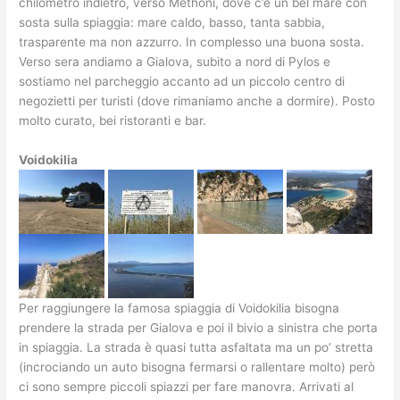
chilometro indietro, verso Methoni, dove c’è un bel mare con
sosta sulla spiaggia: mare caldo, basso, tanta sabbia,
trasparente ma non azzurro. In complesso una buona sosta.
Verso sera andiamo a Gialova, subito a nord di Pylos e
sostiamo nel parcheggio accanto ad un piccolo centro di
negozietti per turisti (dove rimaniamo anche a dormire). Posto
molto curato, bei ristoranti e bar.
Voidokilia
Per raggiungere la famosa spiaggia di Voidokilia bisogna
prendere la strada per Gialova e poi il bivio a sinistra che porta
in spiaggia. La strada è quasi tutta asfaltata ma un po’ stretta
(incrociando un auto bisogna fermarsi o rallentare molto) però
ci sono sempre piccoli spiazzi per fare manovra. Arrivati al