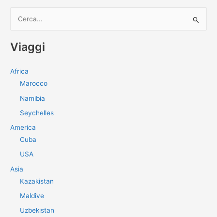
C
e
r
Viaggi
c
a
Africa
:
Marocco
Namibia
Seychelles
America
Cuba
USA
Asia
Kazakistan
Maldive
Uzbekistan