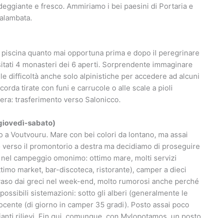
rdeggiante e fresco. Ammiriamo i bei paesini di Portaria e
Kalambata.
 piscina quanto mai opportuna prima e dopo il peregrinare
sitati 4 monasteri dei 6 aperti. Sorprendente immaginare
 difficoltà anche solo alpinistiche per accedere ad alcuni
i corda tirate con funi e carrucole o alle scale a pioli
Sera: trasferimento verso Salonicco.
 giovedì-sabato)
 a Voutvouru. Mare con bei colori da lontano, ma assai
o verso il promontorio a destra ma decidiamo di proseguire
, nel campeggio omonimo: ottimo mare, molti servizi
 ottimo market, bar-discoteca, ristorante), camper a dieci
invaso dai greci nel week-end, molto rumorosi anche perché
ssibili sistemazioni: sotto gli alberi (generalmente le
cocente (di giorno in camper 35 gradi). Posto assai poco
anti rilievi. Fin qui, comunque, con Mylopotamos, un posto