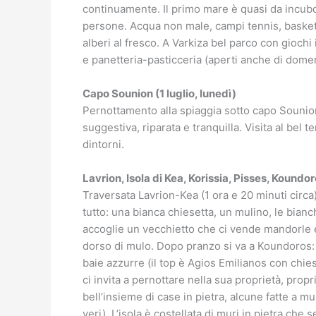
continuamente. Il primo mare è quasi da incubo
persone. Acqua non male, campi tennis, basket, 
alberi al fresco. A Varkiza bel parco con giochi
e panetteria-pasticceria (aperti anche di dome
Capo Sounion (1 luglio, lunedì)
Pernottamento alla spiaggia sotto capo Sounion
suggestiva, riparata e tranquilla. Visita al bel
dintorni.
Lavrion, Isola di Kea, Korissia, Pisses, Koundor
Traversata Lavrion-Kea (1 ora e 20 minuti circa).
tutto: una bianca chiesetta, un mulino, le bianche
accoglie un vecchietto che ci vende mandorle e 
dorso di mulo. Dopo pranzo si va a Koundoros: l
baie azzurre (il top è Agios Emilianos con chi
ci invita a pernottare nella sua proprietà, propri
bell’insieme di case in pietra, alcune fatte a mu
veri). L’isola è costellata di muri in pietra che