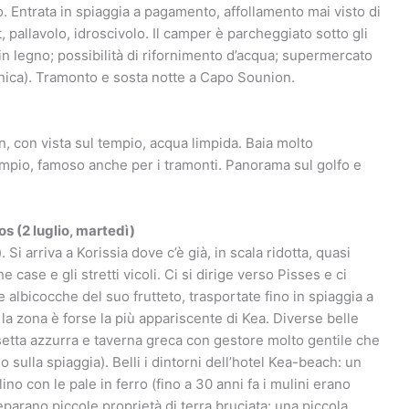
. Entrata in spiaggia a pagamento, affollamento mai visto di
pallavolo, idroscivolo. Il camper è parcheggiato sotto gli
 in legno; possibilità di rifornimento d’acqua; supermercato
nica). Tramonto e sosta notte a Capo Sounion.
, con vista sul tempio, acqua limpida. Baia molto
 tempio, famoso anche per i tramonti. Panorama sul golfo e
os (2 luglio, martedì)
 Si arriva a Korissia dove c’è già, in scala ridotta, quasi
 case e gli stretti vicoli. Ci si dirige verso Pisses e ci
albicocche del suo frutteto, trasportate fino in spiaggia a
a zona è forse la più appariscente di Kea. Diverse belle
esetta azzurra e taverna greca con gestore molto gentile che
o sulla spiaggia). Belli i dintorni dell’hotel Kea-beach: un
lino con le pale in ferro (fino a 30 anni fa i mulini erano
 separano piccole proprietà di terra bruciata: una piccola