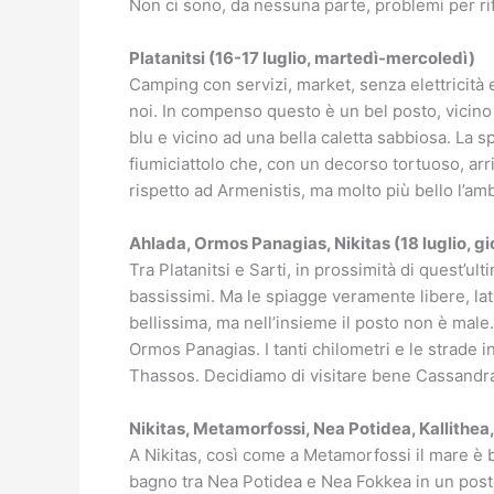
Non ci sono, da nessuna parte, problemi per rif
Platanitsi (16-17 luglio, martedì-mercoledì)
Camping con servizi, market, senza elettricità 
noi. In compenso questo è un bel posto, vicin
blu e vicino ad una bella caletta sabbiosa. La sp
fiumiciattolo che, con un decorso tortuoso, ar
rispetto ad Armenistis, ma molto più bello l’amb
Ahlada, Ormos Panagias, Nikitas (18 luglio, g
Tra Platanitsi e Sarti, in prossimità di quest’u
bassissimi. Ma le spiagge veramente libere, la
bellissima, ma nell’insieme il posto non è male
Ormos Panagias. I tanti chilometri e le strade in
Thassos. Decidiamo di visitare bene Cassandra e 
Nikitas, Metamorfossi, Nea Potidea, Kallithea, 
A Nikitas, così come a Metamorfossi il mare è
bagno tra Nea Potidea e Nea Fokkea in un posto 