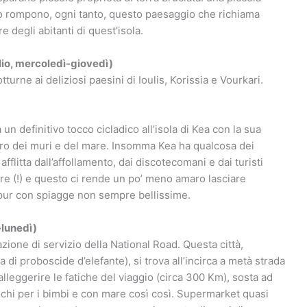
eto rompono, ogni tanto, questo paesaggio che richiama
 degli abitanti di quest’isola.
glio, mercoledì-giovedì)
urne ai deliziosi paesini di Ioulis, Korissia e Vourkari.
un definitivo tocco cicladico all’isola di Kea con la sua
urro dei muri e del mare. Insomma Kea ha qualcosa dei
flitta dall’affollamento, dai discotecomani e dai turisti
e (!) e questo ci rende un po’ meno amaro lasciare
 pur con spiagge non sempre bellissime.
-lunedì)
ione di servizio della National Road. Questa città,
 di proboscide d’elefante), si trova all’incirca a metà strada
leggerire le fatiche del viaggio (circa 300 Km), sosta ad
iochi per i bimbi e con mare così così. Supermarket quasi