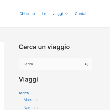
Chi sono
I miei viaggi
Contatti
Cerca un viaggio
C
e
r
Viaggi
c
a
Africa
:
Marocco
Namibia