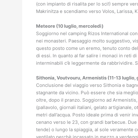
(con impianto di risalita per lo sci!) sempre ve
Makrinitza e scendiamo verso Volos, Larissa, 
Meteore (10 luglio, mercoledì)
Soggiorno nel camping Rizos International con
nei monasteri. Paesaggio molto suggestivo, vi
questo posto come un eremo, tenuto conto delle
di essi. In quanto al far salire i monaci in reti d
interminabili c’è leggermente da rabbrividire. 
Sithonia, Voutvouru, Armenistis (11-13 luglio,
Conclusione del viaggio verso Sithonia e bagno
stagnante da vicino. Può essere che sia megli
oltre, dopo il pranzo. Soggiorno ad Armenistis
(pallavolo, giornali italiani, gelato artigianale,
metri dall’acqua. Posto ideale prima di venir 
cenano verso le 23, con grandi barbecue. Due po
tende) o lungo la spiaggia, al sole veramente 
ventilato perchè incassato in mezzo a verdeggi