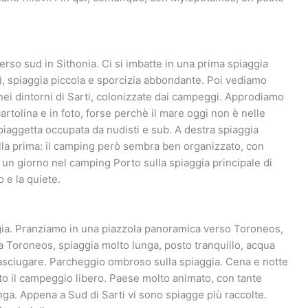
so sud in Sithonia. Ci si imbatte in una prima spiaggia
sì, spiaggia piccola e sporcizia abbondante. Poi vediamo
a, nei dintorni di Sarti, colonizzate dai campeggi. Approdiamo
cartolina e in foto, forse perchè il mare oggi non è nelle
 spiaggetta occupata da nudisti e sub. A destra spiaggia
lla prima: il camping però sembra ben organizzato, con
 un giorno nel camping Porto sulla spiaggia principale di
o e la quiete.
ggia. Pranziamo in una piazzola panoramica verso Toroneos,
a Toroneos, spiaggia molto lunga, posto tranquillo, acqua
ad asciugare. Parcheggio ombroso sulla spiaggia. Cena e notte
tato il campeggio libero. Paese molto animato, con tante
nga. Appena a Sud di Sarti vi sono spiagge più raccolte.