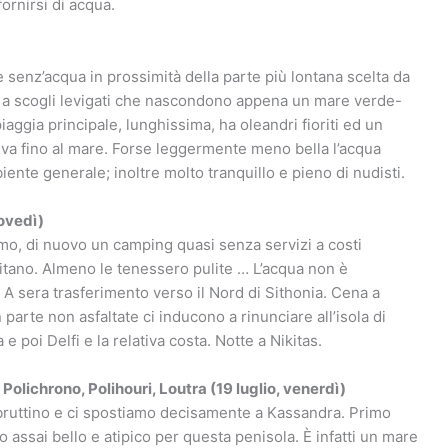
ornirsi di acqua.
e senz’acqua in prossimità della parte più lontana scelta da
o a scogli levigati che nascondono appena un mare verde-
iaggia principale, lunghissima, ha oleandri fioriti ed un
riva fino al mare. Forse leggermente meno bella l’acqua
iente generale; inoltre molto tranquillo e pieno di nudisti.
iovedì)
ltimo, di nuovo un camping quasi senza servizi a costi
titano. Almeno le tenessero pulite … L’acqua non è
. A sera trasferimento verso il Nord di Sithonia. Cena a
 parte non asfaltate ci inducono a rinunciare all’isola di
poi Delfi e la relativa costa. Notte a Nikitas.
Polichrono, Polihouri, Loutra (19 luglio, venerdì)
 bruttino e ci spostiamo decisamente a Kassandra. Primo
assai bello e atipico per questa penisola. È infatti un mare