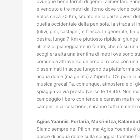
ovunque bene forniti di generi alimentari. Pa
e venduto a tre metri dal forno dove viene cot
Volos circa 70 Km, situato nella parte ovest del
quella occidentale della penisola, la strada si
(ulivi, pini, castagni) e fresca. In generale, fi
destra, lunga 7 Km e piuttosto ripida si giunge
all’inizio, pianeggiante in fondo, che dà su una
scogliera alta una trentina di metri ove sono s
comunica attraverso un arco di roccia con una 
disseminati in acqua fungono da piattaforma per 
acqua dolce (ma gelata) all’aperto. C’è pure la 
musica greca! Fa, comunque, atmosfera e di giorn
spiaggia va via presto (verso le 18.45). Non man
campeggio libero con tende e caravan ma in rea
camper in circolazione, saranno tutti immersi ne
Agios Yoannis, Portaria, Makrinitza, Kalambat
Siamo sempre nel Pilion, ma Agios Yoannis è un
docce di acqua dolce sulla spiaggia, fontane fre