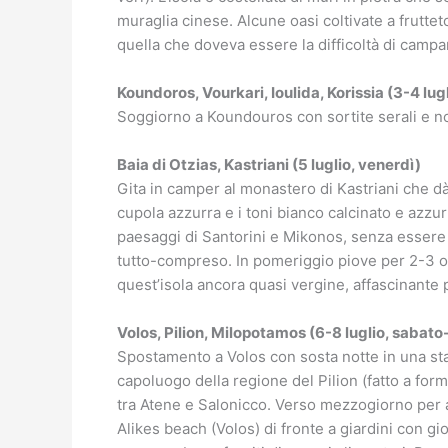
muraglia cinese. Alcune oasi coltivate a frutt
quella che doveva essere la difficoltà di campare
Koundoros, Vourkari, Ioulida, Korissia (3-4 lu
Soggiorno a Koundouros con sortite serali e nott
Baia di Otzias, Kastriani (5 luglio, venerdì)
Gita in camper al monastero di Kastriani che dà 
cupola azzurra e i toni bianco calcinato e azz
paesaggi di Santorini e Mikonos, senza essere af
tutto-compreso. In pomeriggio piove per 2-3 or
quest’isola ancora quasi vergine, affascinante
Volos, Pilion, Milopotamos (6-8 luglio, sabato
Spostamento a Volos con sosta notte in una staz
capoluogo della regione del Pilion (fatto a forma
tra Atene e Salonicco. Verso mezzogiorno per al
Alikes beach (Volos) di fronte a giardini con g