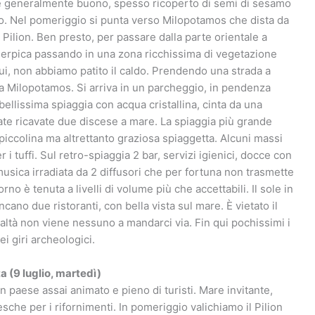
ne generalmente buono, spesso ricoperto di semi di sesamo
to. Nel pomeriggio si punta verso Milopotamos che dista da
 Pilion. Ben presto, per passare dalla parte orientale a
 inerpica passando in una zona ricchissima di vegetazione
n qui, non abbiamo patito il caldo. Prendendo una strada a
 a Milopotamos. Si arriva in un parcheggio, in pendenza
 bellissima spiaggia con acqua cristallina, cinta da una
tate ricavate due discese a mare. La spiaggia più grande
piccolina ma altrettanto graziosa spiaggetta. Alcuni massi
i tuffi. Sul retro-spiaggia 2 bar, servizi igienici, docce con
musica irradiata da 2 diffusori che per fortuna non trasmette
o è tenuta a livelli di volume più che accettabili. Il sole in
cano due ristoranti, con bella vista sul mare. È vietato il
ltà non viene nessuno a mandarci via. Fin qui pochissimi i
i giri archeologici.
a (9 luglio, martedì)
 paese assai animato e pieno di turisti. Mare invitante,
sche per i rifornimenti. In pomeriggio valichiamo il Pilion